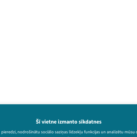
Šī vietne izmanto sīkdatnes
u pieredzi, nodrošinātu sociālo saziņas līdzekļu funkcijas un analizētu mūsu
Piesakies jaunum