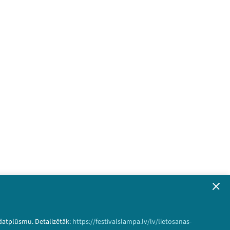
 datplūsmu. Detalizētāk:
iem!
https://festivalslampa.lv/lv/lietosanas-