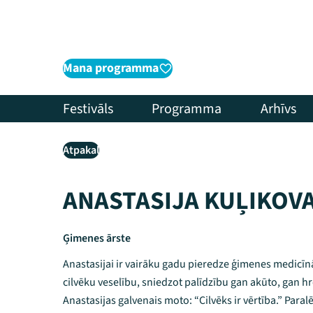
Mana programma
Festivāls
Programma
Arhīvs
Atpakaļ
ANASTASIJA KUĻIKOV
Ģimenes ārste
Anastasijai ir vairāku gadu pieredze ģimenes medicīnā
cilvēku veselību, sniedzot palīdzību gan akūto, gan 
Anastasijas galvenais moto: “Cilvēks ir vērtība.” Para