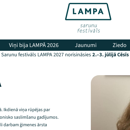
Viņi bija LAMPĀ 2026
Jaunumi
Ziedo
Sarunu festivāls LAMPA 2027 norisināsies
2.–3. jūlijā Cēsīs
A
. Ikdienā viņa rūpējas par
hronisko saslimšanu gadījumos.
lēli darbam ģimenes ārsta