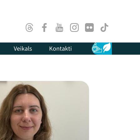
Threads
Facebook
Youtube
Instagram
Flick
TikTok
Veikals
Kontakti
Pieejamība
Ilgtspēja