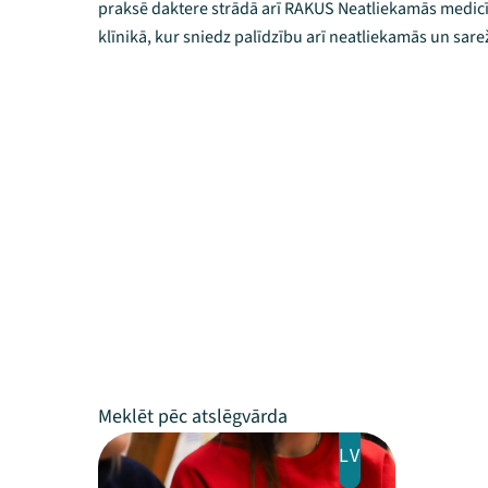
praksē daktere strādā arī RAKUS Neatliekamās medi
klīnikā, kur sniedz palīdzību arī neatliekamās un sarež
LV