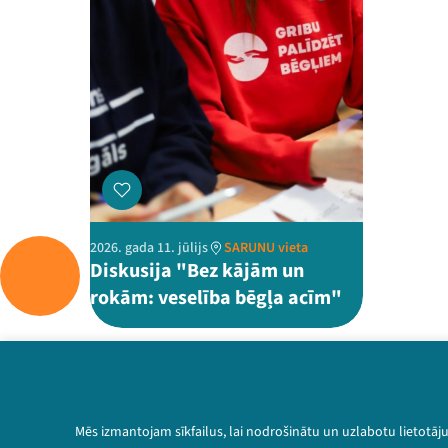
2026. gada 11. jūlijs
SARUNU vieta
Diskusija "Bez kājām un
rokām: veselība bēgļa acīm"
Mēs izmantojam sīkfailus, lai nodrošinātu un uzlabotu lietotāj