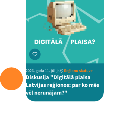
2026. gada 11. jūlijs
Reģionu skatuve
Diskusija "Digitālā plaisa
Latvijas reģionos: par ko mēs
vēl nerunājam?"