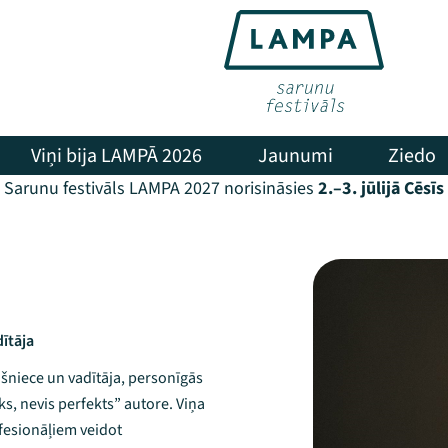
Viņi bija LAMPĀ 2026
Jaunumi
Ziedo
Sarunu festivāls LAMPA 2027 norisināsies
2.–3. jūlijā Cēsīs
ītāja
šniece un vadītāja, personīgās
ks, nevis perfekts” autore. Viņa
fesionāļiem veidot