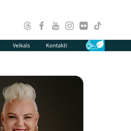
Threads
Facebook
Youtube
Instagram
Flick
TikTok
Veikals
Kontakti
Pieejamība
Ilgtspēja