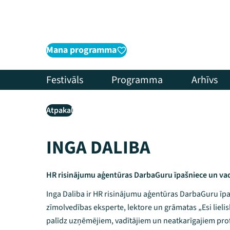
Mana programma
Festivāls
Programma
Arhīvs
Atpakaļ
INGA DALIBA
HR risinājumu aģentūras DarbaGuru īpašniece un vad
Inga Daliba ir HR risinājumu aģentūras DarbaGuru īpa
zīmolvedības eksperte, lektore un grāmatas „Esi lielis
palīdz uzņēmējiem, vadītājiem un neatkarīgajiem pro