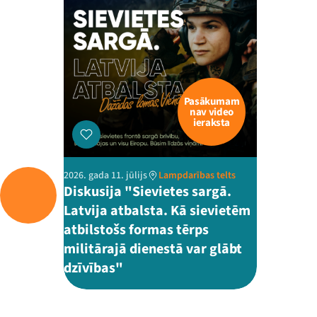
Pasākumam
nav video
ieraksta
2026. gada 11. jūlijs
Lampdarības telts
Diskusija "Sievietes sargā.
Latvija atbalsta. Kā sievietēm
atbilstošs formas tērps
militārajā dienestā var glābt
dzīvības"