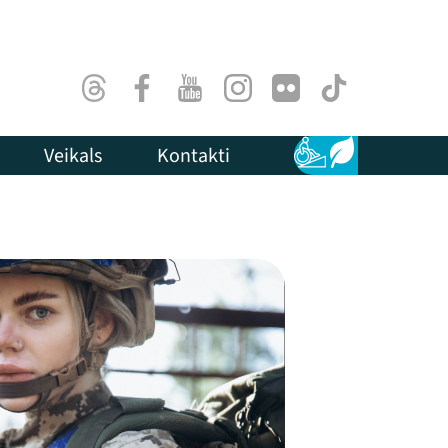
Threads
Facebook
Youtube
Instagram
Flick
TikTok
Veikals
Kontakti
Pieejamība
Ilgtspēja