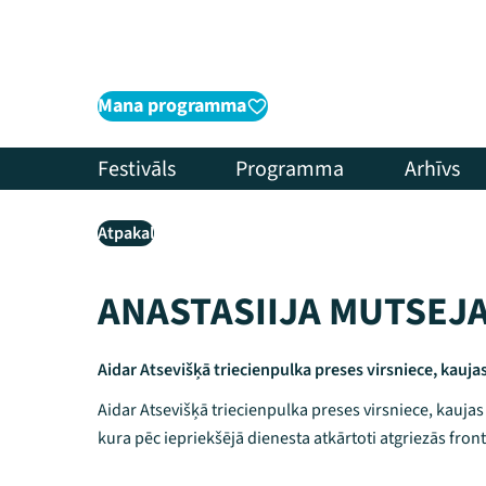
Mana programma
Festivāls
Programma
Arhīvs
Atpakaļ
ANASTASIIJA MUTSEJ
Aidar Atsevišķā triecienpulka preses virsniece, kauj
Aidar Atsevišķā triecienpulka preses virsniece, kauja
kura pēc iepriekšējā dienesta atkārtoti atgriezās front