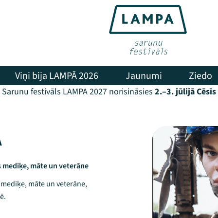
Viņi bija LAMPĀ 2026
Jaunumi
Ziedo
Sarunu festivāls LAMPA 2027 norisināsies
2.–3. jūlijā Cēsīs
A
as mediķe, māte un veterāne
s mediķe, māte un veterāne,
ē.