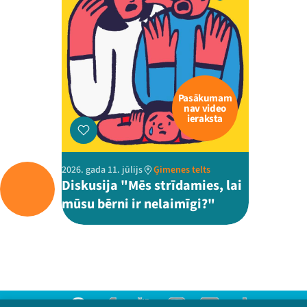
Pasākumam
nav video
ieraksta
2026. gada 11. jūlijs
Ģimenes telts
Diskusija "Mēs strīdamies, lai
mūsu bērni ir nelaimīgi?"