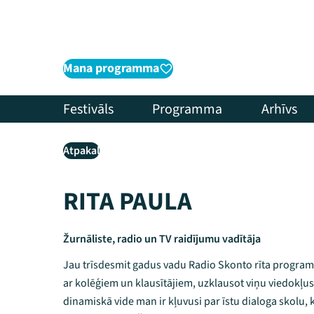
Mana programma
Festivāls
Programma
Arhīvs
Atpakaļ
RITA PAULA
Žurnāliste, radio un TV raidījumu vadītāja
Jau trīsdesmit gadus vadu Radio Skonto rīta programm
ar kolēģiem un klausītājiem, uzklausot viņu viedokļus
dinamiskā vide man ir kļuvusi par īstu dialoga skolu, 