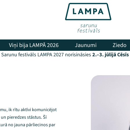
Viņi bija LAMPĀ 2026
Jaunumi
Ziedo
Sarunu festivāls LAMPA 2027 norisināsies
2.–3. jūlijā Cēsīs
u, ik rītu aktīvi komunicējot
 un pieredzes stāstus. Šī
kurā no jauna pārliecinos par