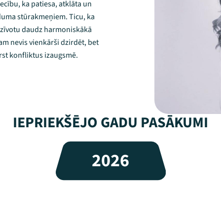
cību, ka patiesa, atklāta un
ieduma stūrakmeņiem. Ticu, ka
s dzīvotu daudz harmoniskākā
am nevis vienkārši dzirdēt, bet
rst konfliktus izaugsmē.
IEPRIEKŠĒJO GADU PASĀKUMI
2026