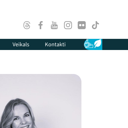
Threads
Facebook
Youtube
Instagram
Flick
TikTok
Veikals
Kontakti
Pieejamība
Ilgtspēja