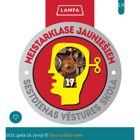
Jaunumi
LV
Ziedo
Veikals
Kontakti
Threads
Facebook
Youtube
X
Instagram
Flick
TikTok
2023. gada 10. jūnijs
Cēsu izstāžu nams