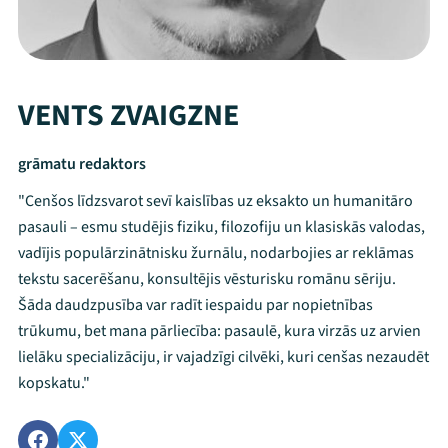
VENTS ZVAIGZNE
grāmatu redaktors
"Cenšos līdzsvarot sevī kaislības uz eksakto un humanitāro
pasauli – esmu studējis fiziku, filozofiju un klasiskās valodas,
vadījis populārzinātnisku žurnālu, nodarbojies ar reklāmas
tekstu sacerēšanu, konsultējis vēsturisku romānu sēriju.
Šāda daudzpusība var radīt iespaidu par nopietnības
trūkumu, bet mana pārliecība: pasaulē, kura virzās uz arvien
lielāku specializāciju, ir vajadzīgi cilvēki, kuri cenšas nezaudēt
kopskatu."