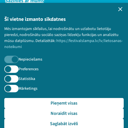
Sazinies ar mums
Privātuma politika
Lietošanas noteikumi un sīkdatņu politika
Šī vietne izmanto sīkdatnes
Bērnu aizsardzības politika
Mēs izmantojam sīkfailus, lai nodrošinātu un uzlabotu lietotāju
© 2026 Sarunu festivāls LAMPA Visas tiesības
pieredzi, nodrošinātu sociālo saziņas līdzekļu funkcijas un analizētu
paturētas.
mūsu datplūsmu. Detalizētāk:
https://festivalslampa.lv/lv/lietosanas-
noteikumi
Nepieciešams
Piesakies jaunumiem!
Preferences
Statistika
Nepalaid garām aktuālāko informāciju!
Mārketings
Pieņemt visas
Pieteikties
Noraidīt visas
🔗 https://festivalslampa.lv/lv/dalibnieki/3763
Saglabāt izvēli