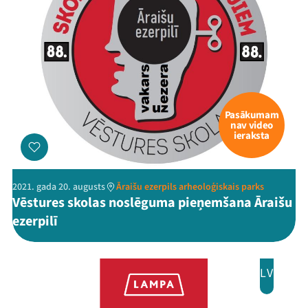
Pasākumam
nav video
ieraksta
2021. gada 20. augusts
Āraišu ezerpils arheoloģiskais parks
Vēstures skolas noslēguma pieņemšana Āraišu
ezerpilī
LV