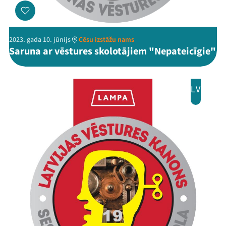
2023. gada 10. jūnijs
Cēsu izstāžu nams
Saruna ar vēstures skolotājiem "Nepateicīgie"
LV