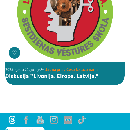
2025. gada 21. jūnijs
Jaunā pils / Cēsu Izstāžu nams
Diskusija "Livonija. Eiropa. Latvija."
Threads
Facebook
Youtube
Instagram
Flick
TikTok