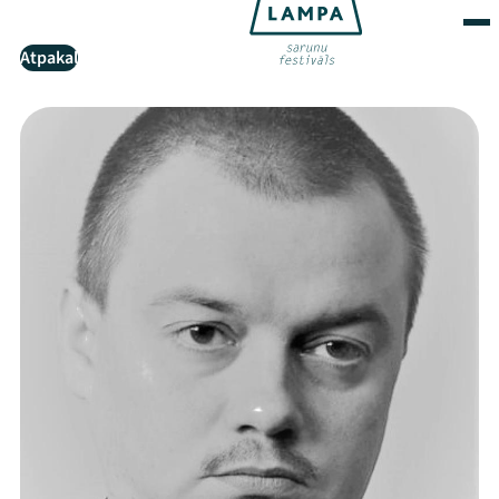
Atpakaļ