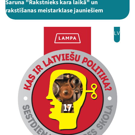
Saruna "Rakstnieks kara laikā" un
rakstīšanas meistarklase jauniešiem
LV