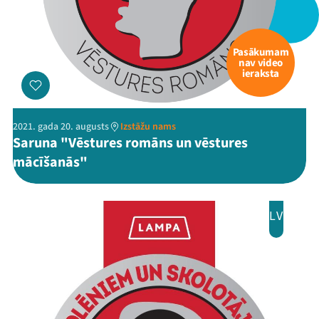
Pasākumam
nav video
ieraksta
2021. gada 20. augusts
Izstāžu nams
Saruna "Vēstures romāns un vēstures
mācīšanās"
LV