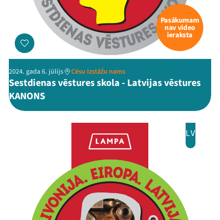
Pasākumam
nav video
ieraksta
2024. gada 6. jūlijs
Cēsu Izstāžu nams
Sestdienas vēstures skola - Latvijas vēstures
KANONS
LV