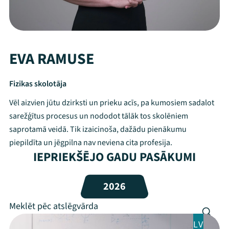
EVA RAMUSE
Fizikas skolotāja
Vēl aizvien jūtu dzirksti un prieku acīs, pa kumosiem sadalot
sarežģītus procesus un nododot tālāk tos skolēniem
saprotamā veidā. Tik izaicinoša, dažādu pienākumu
piepildīta un jēgpilna nav neviena cita profesija.
IEPRIEKŠĒJO GADU PASĀKUMI
Mana programma
2026
Festivāls
Programma
LV