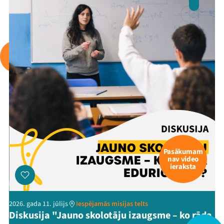
Arhīvs
Viņi bija LAMPĀ 2026
Jaunumi
Ziedo
Veikals
Kontakti
Pasākumam
nav video
ieraksta
2026. gada 11. jūlijs
Iespējamās misijas telts
Diskusija "Jauno skolotāju izaugsme – ko rāda