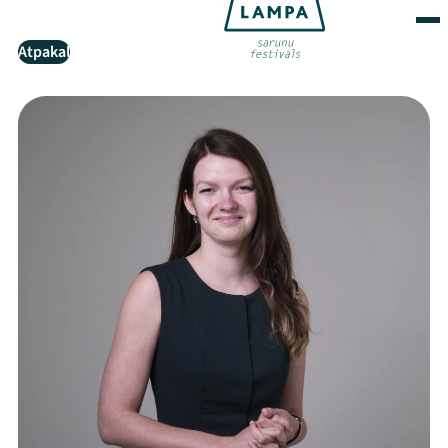
Atpakaļ