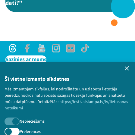
dati?"
Threads
Facebook
Youtube
X
Instagram
Flick
TikTok
Threads
Facebook
Youtube
Instagram
Flick
TikTok
Sazinies ar mums
Privātuma politika
Lietošanas noteikumi un sīkdatņu politika
Šī vietne izmanto sīkdatnes
Bērnu aizsardzības politika
Mēs izmantojam sīkfailus, lai nodrošinātu un uzlabotu lietotāju
© 2026 Sarunu festivāls LAMPA Visas tiesības
pieredzi, nodrošinātu sociālo saziņas līdzekļu funkcijas un analizētu
paturētas.
mūsu datplūsmu. Detalizētāk:
https://festivalslampa.lv/lv/lietosanas-
noteikumi
Nepieciešams
Piesakies jaunumiem!
Preferences