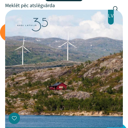
Arhīvs
LV
Viņi bija LAMPĀ 2026
Jaunumi
Ziedo
Veikals
Kontakti