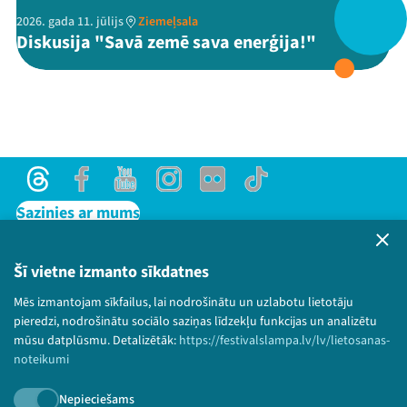
2026. gada 11. jūlijs
Ziemeļsala
Diskusija "Savā zemē sava enerģija!"
Threads
Facebook
Youtube
X
Instagram
Flick
TikTok
Threads
Facebook
Youtube
Instagram
Flick
TikTok
Sazinies ar mums
Privātuma politika
Lietošanas noteikumi un sīkdatņu politika
Šī vietne izmanto sīkdatnes
Bērnu aizsardzības politika
Mēs izmantojam sīkfailus, lai nodrošinātu un uzlabotu lietotāju
© 2026 Sarunu festivāls LAMPA Visas tiesības
pieredzi, nodrošinātu sociālo saziņas līdzekļu funkcijas un analizētu
paturētas.
mūsu datplūsmu. Detalizētāk:
https://festivalslampa.lv/lv/lietosanas-
noteikumi
Nepieciešams