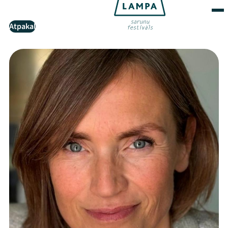
Atpakaļ