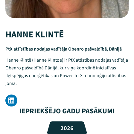
HANNE KLINTĒ
PtX attīstības nodaļas vadītāja Obenro pašvaldībā, Dānijā
Hanne Klintē (Hanne Klintøe) ir PtX attīstības nodaļas vadītāja
Obenro pašvaldībā Dānijā, kur viņa koordinē iniciatīvas
ilgtspējīgas enerģētikas un Power-to-X tehnoloģiju attīstības
jomā.
Mana programma
IEPRIEKŠĒJO GADU PASĀKUMI
Festivāls
2026
Programma