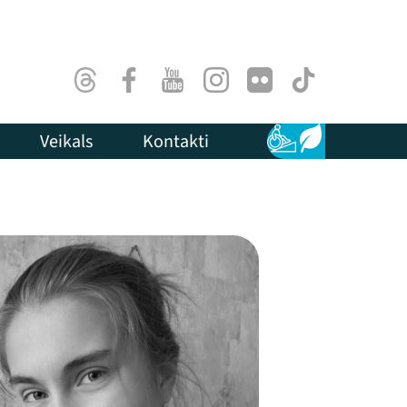
Threads
Facebook
Youtube
Instagram
Flick
TikTok
Veikals
Kontakti
Pieejamība
Ilgtspēja