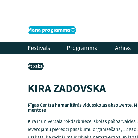
Mana programma
Festivāls
Programma
Arhīvs
Atpakaļ
KIRA ZADOVSKA
Rīgas Centra humanitārās vidusskolas absolvente, M
mentore
Kira ir universāla rokdarbniece, skolas pašpārvaldes
ievērojamu pieredzi pasākumu organizēšanā, 12 gadus
uzskata, ka radošums ir cilvēka pamatvērtība un labāka