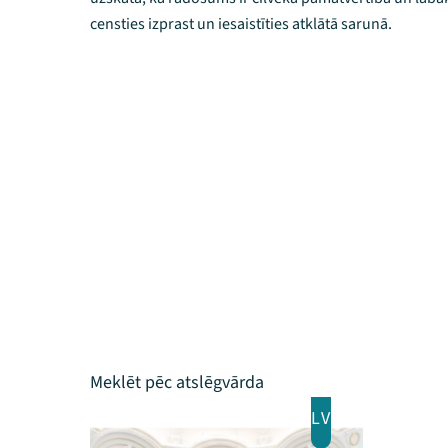
censties izprast un iesaistīties atklātā sarunā.
LV