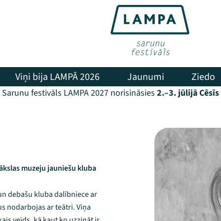
Viņi bija LAMPĀ 2026
Jaunumi
Ziedo
Sarunu festivāls LAMPA 2027 norisināsies
2.–3. jūlijā Cēsīs
ākslas muzeju jauniešu kluba
 un debašu kluba dalībniece ar
 nodarbojas ar teātri. Viņa
is veids, kā kaut ko uzzināt ir