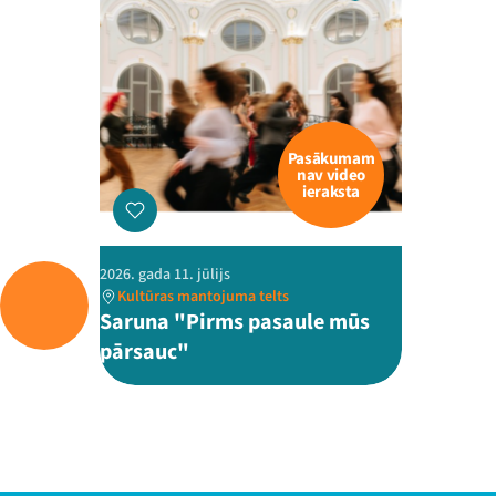
Pasākumam
nav video
ieraksta
2026. gada 11. jūlijs
Kultūras mantojuma telts
Saruna "Pirms pasaule mūs
pārsauc"