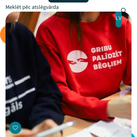
Programma
Arhīvs
LV
Viņi bija LAMPĀ 2026
Jaunumi
Ziedo
Veikals
Kontakti