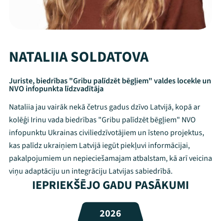
NATALIIA SOLDATOVA
Juriste, biedrības "Gribu palīdzēt bēgļiem" valdes locekle un
NVO infopunkta līdzvadītāja
Nataliia jau vairāk nekā četrus gadus dzīvo Latvijā, kopā ar
kolēģi Irinu vada biedrības "Gribu palīdzēt bēgļiem" NVO
infopunktu Ukrainas civiliedzīvotājiem un īsteno projektus,
kas palīdz ukraiņiem Latvijā iegūt piekļuvi informācijai,
pakalpojumiem un nepieciešamajam atbalstam, kā arī veicina
viņu adaptāciju un integrāciju Latvijas sabiedrībā.
Mana programma
IEPRIEKŠĒJO GADU PASĀKUMI
Festivāls
2026