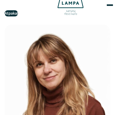
Atpakaļ