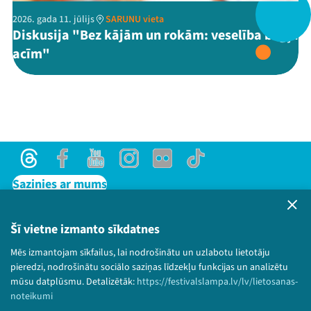
2026. gada 11. jūlijs
SARUNU vieta
Diskusija "Bez kājām un rokām: veselība bēgļa
Threads
Facebook
Youtube
X
Instagram
Flick
TikTok
acīm"
Threads
Facebook
Youtube
Instagram
Flick
TikTok
Sazinies ar mums
Privātuma politika
Lietošanas noteikumi un sīkdatņu politika
Šī vietne izmanto sīkdatnes
Bērnu aizsardzības politika
Mēs izmantojam sīkfailus, lai nodrošinātu un uzlabotu lietotāju
© 2026 Sarunu festivāls LAMPA Visas tiesības
pieredzi, nodrošinātu sociālo saziņas līdzekļu funkcijas un analizētu
paturētas.
mūsu datplūsmu. Detalizētāk:
https://festivalslampa.lv/lv/lietosanas-
noteikumi