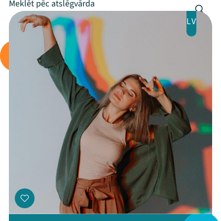
Arhīvs
LV
Viņi bija LAMPĀ 2026
Jaunumi
Ziedo
Veikals
Kontakti