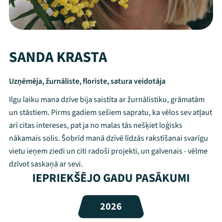
SANDA KRASTA
Uzņēmēja, žurnāliste, floriste, satura veidotāja
Ilgu laiku mana dzīve bija saistīta ar žurnālistiku, grāmatām
un stāstiem. Pirms gadiem sešiem sapratu, ka vēlos sev atļaut
arī citas intereses, pat ja no malas tās nešķiet loģisks
nākamais solis. Šobrīd manā dzīvē līdzās rakstīšanai svarīgu
vietu ieņem ziedi un citi radoši projekti, un galvenais - vēlme
Mana programma
dzīvot saskaņā ar sevi.
IEPRIEKŠĒJO GADU PASĀKUMI
Festivāls
2026
Programma