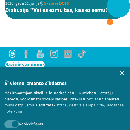
2026. gada 11. jūlijs
Skatuve DOTS
Diskusija "Vai es esmu tas, kas es esmu?"
Threads
Facebook
Youtube
X
Instagram
Flick
TikTok
Threads
Facebook
Youtube
Instagram
Flick
TikTok
Sazinies ar mums
Privātuma politika
Lietošanas noteikumi un sīkdatņu politika
Šī vietne izmanto sīkdatnes
Bērnu aizsardzības politika
Mēs izmantojam sīkfailus, lai nodrošinātu un uzlabotu lietotāju
© 2026 Sarunu festivāls LAMPA Visas tiesības
pieredzi, nodrošinātu sociālo saziņas līdzekļu funkcijas un analizētu
paturētas.
mūsu datplūsmu. Detalizētāk:
https://festivalslampa.lv/lv/lietosanas-
noteikumi
Nepieciešams