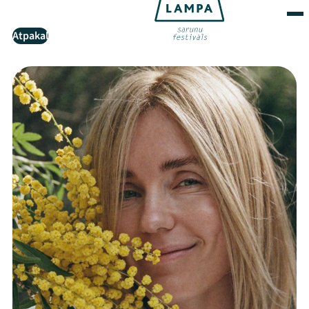
Atpakaļ