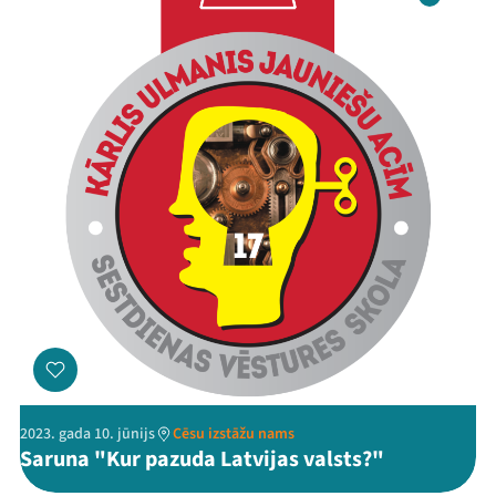
Threads
Facebook
Youtube
X
Instagram
Flick
TikTok
2023. gada 10. jūnijs
Cēsu izstāžu nams
Saruna "Kur pazuda Latvijas valsts?"