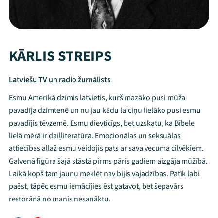
KĀRLIS STREIPS
Latviešu TV un radio žurnālists
Esmu Amerikā dzimis latvietis, kurš mazāko pusi mūža
pavadīja dzimtenē un nu jau kādu laiciņu lielāko pusi esmu
pavadījis tēvzemē. Esmu dievticīgs, bet uzskatu, ka Bībele
lielā mērā ir daiļliteratūra. Emocionālas un seksuālas
attiecības allaž esmu veidojis pats ar sava vecuma cilvēkiem.
Galvenā figūra šajā stāstā pirms pāris gadiem aizgāja mūžībā.
Laikā kopš tam jaunu meklēt nav bijis vajadzības. Patīk labi
paēst, tāpēc esmu iemācījies ēst gatavot, bet šepavārs
restorānā no manis nesanāktu.