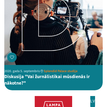
Programma
Arhīvs
Viņi bija LAMPĀ 2026
Jaunumi
Ziedo
Veikals
Kontakti
2020. gada 5. septembris
Splendid Palace studija
Diskusija "Vai žurnālistikai mūsdienās ir
nākotne?"
LV