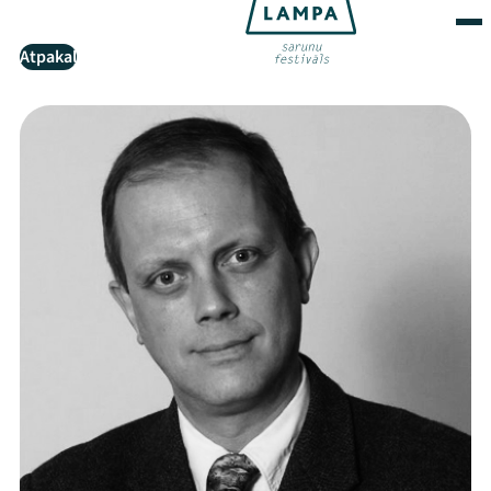
Atpakaļ