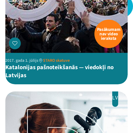
Pasākumam
nav video
ieraksta
2017. gada 1. jūlijs
STARO skatuve
Katalonijas pašnoteikšanās — viedokļi no
Latvijas
LV
Mana programma
Festivāls