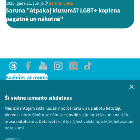
2025. gada 21. jūnijs
Sarunu vieta
Saruna "Atpakaļ klusumā? LGBT+ kopiena
pagātnē un nākotnē"
Threads
Facebook
Youtube
Instagram
Flick
TikTok
Sazinies ar mums
Privātuma politika
Lietošanas noteikumi un sīkdatņu politika
Šī vietne izmanto sīkdatnes
Bērnu aizsardzības politika
Mēs izmantojam sīkfailus, lai nodrošinātu un uzlabotu lietotāju
© 2026 Sarunu festivāls LAMPA Visas tiesības
pieredzi, nodrošinātu sociālo saziņas līdzekļu funkcijas un analizētu
paturētas.
mūsu datplūsmu. Detalizētāk:
https://festivalslampa.lv/lv/lietosanas-
noteikumi