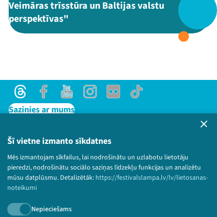
Veimāras trīsstūra un Baltijas valstu
perspektīvas"
Threads
Facebook
Youtube
X
Instagram
Flick
TikTok
Threads
Facebook
Youtube
Instagram
Flick
TikTok
Sazinies ar mums
Privātuma politika
Lietošanas noteikumi un sīkdatņu politika
Šī vietne izmanto sīkdatnes
Bērnu aizsardzības politika
Mēs izmantojam sīkfailus, lai nodrošinātu un uzlabotu lietotāju
© 2026 Sarunu festivāls LAMPA Visas tiesības
pieredzi, nodrošinātu sociālo saziņas līdzekļu funkcijas un analizētu
paturētas.
mūsu datplūsmu. Detalizētāk:
https://festivalslampa.lv/lv/lietosanas-
noteikumi
Nepieciešams