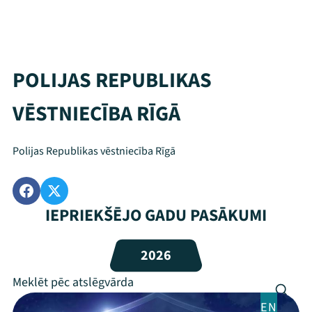
POLIJAS REPUBLIKAS
VĒSTNIECĪBA RĪGĀ
Polijas Republikas vēstniecība Rīgā
IEPRIEKŠĒJO GADU PASĀKUMI
Mana programma
2026
Festivāls
Programma
EN