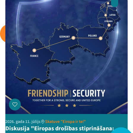
Arhīvs
Viņi bija LAMPĀ 2026
Jaunumi
Ziedo
Veikals
Kontakti
2026. gada 11. jūlijs
Skatuve "Eiropa ir te!"
Diskusija "Eiropas drošības stiprināšana: