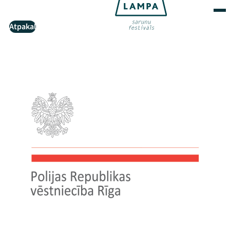
Atpakaļ