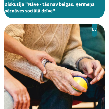
Diskusija "Nāve - tās nav beigas. Ķermeņa
pēcnāves sociālā dzīve"
LV
Mana programma
Festivāls
Programma
Arhīvs
Viņi bija LAMPĀ 2026
Jaunumi
Ziedo