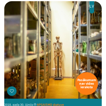
LV
Pasākumam
nav video
ieraksta
2018. gada 30. jūnijs
APGAISMO skatuve