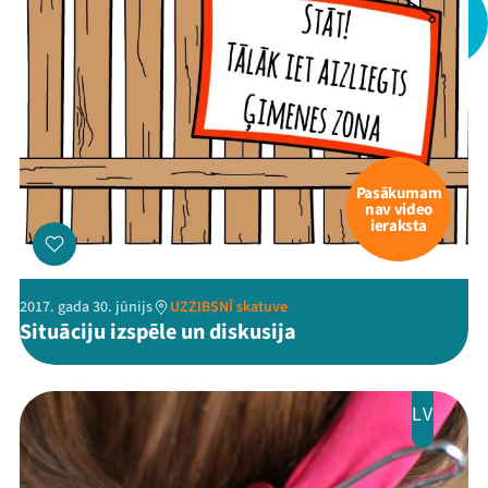
Pasākumam
nav video
ieraksta
2017. gada 30. jūnijs
UZZIBSNĪ skatuve
Situāciju izspēle un diskusija
LV