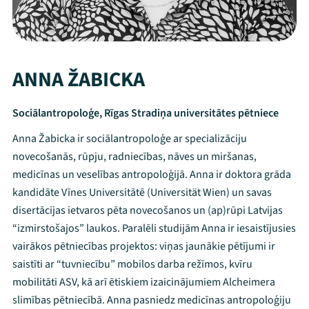
ANNA ŽABICKA
Sociālantropoloģe, Rīgas Stradiņa universitātes pētniece
Anna Žabicka ir sociālantropoloģe ar specializāciju
novecošanās, rūpju, radniecības, nāves un miršanas,
medicīnas un veselības antropoloģijā. Anna ir doktora grāda
kandidāte Vīnes Universitātē (Universität Wien) un savas
disertācijas ietvaros pēta novecošanos un (ap)rūpi Latvijas
“izmirstošajos” laukos. Paralēli studijām Anna ir iesaistījusies
vairākos pētniecības projektos: viņas jaunākie pētījumi ir
saistīti ar “tuvniecību” mobilos darba režīmos, kvīru
mobilitāti ASV, kā arī ētiskiem izaicinājumiem Alcheimera
slimības pētniecībā. Anna pasniedz medicīnas antropoloģiju