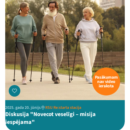
Pasākumam
nav video
ieraksta
2025. gada 20. jūnijs
RSU Re:starta stacija
Diskusija "Novecot veselīgi – misija
iespējama"