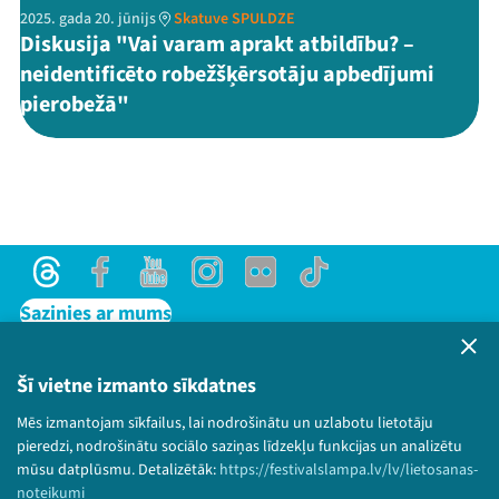
2025. gada 20. jūnijs
Skatuve SPULDZE
Diskusija "Vai varam aprakt atbildību? –
neidentificēto robežšķērsotāju apbedījumi
pierobežā"
Threads
Facebook
Youtube
Instagram
Flick
TikTok
Sazinies ar mums
Privātuma politika
Lietošanas noteikumi un sīkdatņu politika
Šī vietne izmanto sīkdatnes
Bērnu aizsardzības politika
Mēs izmantojam sīkfailus, lai nodrošinātu un uzlabotu lietotāju
© 2026 Sarunu festivāls LAMPA Visas tiesības
pieredzi, nodrošinātu sociālo saziņas līdzekļu funkcijas un analizētu
paturētas.
mūsu datplūsmu. Detalizētāk:
https://festivalslampa.lv/lv/lietosanas-
noteikumi