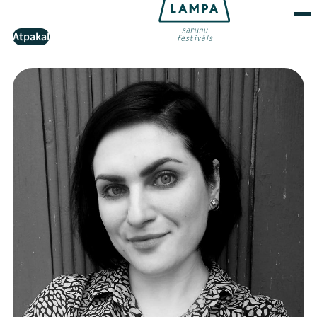
Atpakaļ