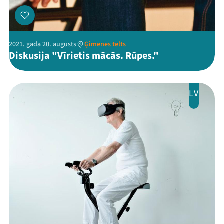
Veikals
Kontakti
2021. gada 20. augusts
Ģimenes telts
Diskusija "Vīrietis mācās. Rūpes."
LV
Threads
Facebook
Youtube
X
Instagram
Flick
TikTok