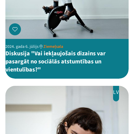
2024. gada 6. jūlijs
Ziemeļsala
Diskusija "Vai iekļaujošais dizains var
pasargāt no sociālās atstumtības un
vientulības?"
LV