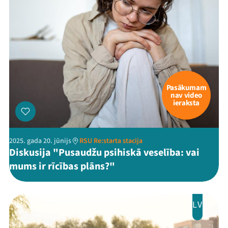
Pasākumam
nav video
ieraksta
2025. gada 20. jūnijs
RSU Re:starta stacija
Diskusija "Pusaudžu psihiskā veselība: vai
mums ir rīcības plāns?"
LV