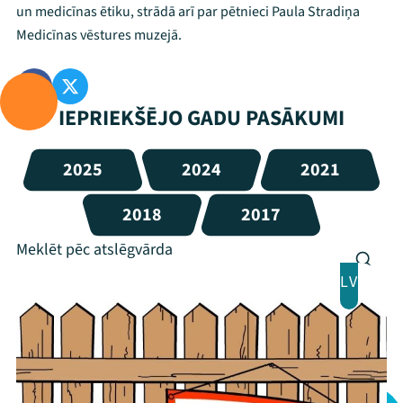
un medicīnas ētiku, strādā arī par pētnieci Paula Stradiņa
Medicīnas vēstures muzejā.
IEPRIEKŠĒJO GADU PASĀKUMI
2025
2024
2021
2018
2017
LV