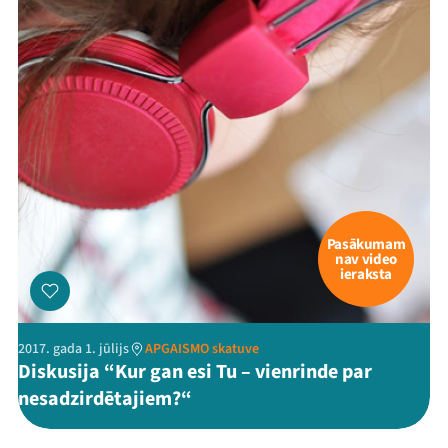
Pasākumam
nav video
ieraksta
2017. gada 1. jūlijs
APGAISMO skatuve
Diskusija “Kur gan esi Tu – vienrinde par
nesadzirdētajiem?“