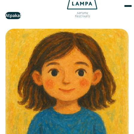
Atpakaļ