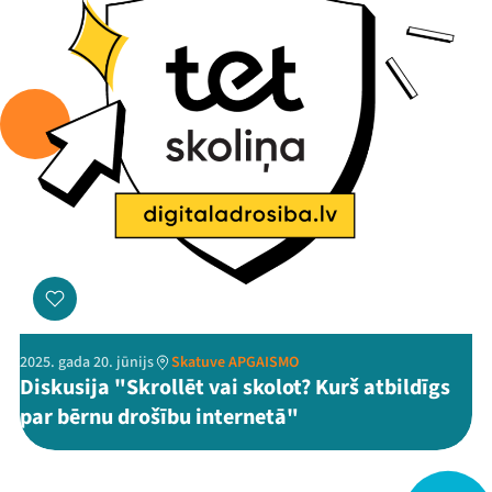
Viņi bija LAMPĀ 2026
Jaunumi
Ziedo
Veikals
Kontakti
2025. gada 20. jūnijs
Skatuve APGAISMO
Diskusija "Skrollēt vai skolot? Kurš atbildīgs
par bērnu drošību internetā"
Threads
Facebook
Youtube
X
Instagram
Flick
TikTok