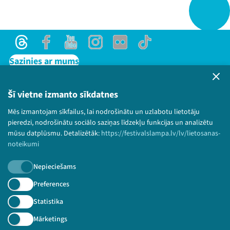
Threads
Facebook
Youtube
Instagram
Flick
TikTok
Sazinies ar mums
Privātuma politika
Lietošanas noteikumi un sīkdatņu politika
Šī vietne izmanto sīkdatnes
Bērnu aizsardzības politika
Mēs izmantojam sīkfailus, lai nodrošinātu un uzlabotu lietotāju
© 2026 Sarunu festivāls LAMPA Visas tiesības
pieredzi, nodrošinātu sociālo saziņas līdzekļu funkcijas un analizētu
paturētas.
mūsu datplūsmu. Detalizētāk:
https://festivalslampa.lv/lv/lietosanas-
noteikumi
Nepieciešams
Piesakies jaunumiem!
Preferences
Statistika
Nepalaid garām aktuālāko informāciju!
Mārketings