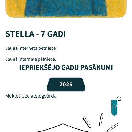
STELLA - 7 GADI
Jaunā interneta pētniece
Jaunā interneta pētniece.
IEPRIEKŠĒJO GADU PASĀKUMI
Mana programma
2025
Festivāls
LV
Programma
Arhīvs