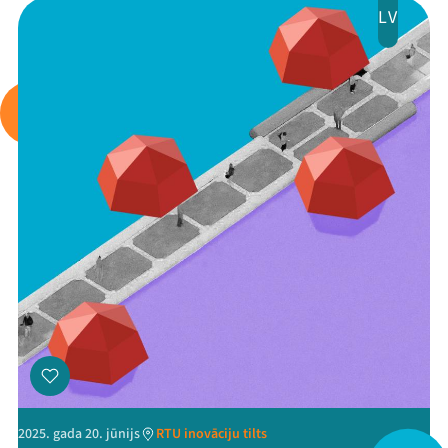
LV
Arhīvs
Viņi bija LAMPĀ 2026
Jaunumi
Ziedo
Veikals
Kontakti
2025. gada 20. jūnijs
RTU inovāciju tilts