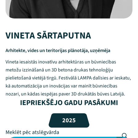
VINETA SĀRTAPUTNA
Arhitekte, vides un teritorijas plānotāja, uzņēmēja
Vineta iesaistās inovatīvu arhitektūras un būvniecības
metožu izzināšanā un 3D betona drukas tehnoloģiju
pielietošanā vietējā tirgū. Festivālā LAMPA dalīsies ar ieskatu,
kā automatizācija un inovācijas var mainīt būvniecības
nozari, un kādas iespējas paver 3D drukātās būves Latvijā.
Mana programma
IEPRIEKŠĒJO GADU PASĀKUMI
Festivāls
2025
Programma