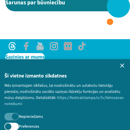
Sarunas par būvniecību
Threads
Facebook
Youtube
X
Instagram
Flick
TikTok
Threads
Facebook
Youtube
Instagram
Flick
TikTok
Sazinies ar mums
Privātuma politika
Lietošanas noteikumi un sīkdatņu politika
Šī vietne izmanto sīkdatnes
Bērnu aizsardzības politika
Mēs izmantojam sīkfailus, lai nodrošinātu un uzlabotu lietotāju
© 2026 Sarunu festivāls LAMPA Visas tiesības
pieredzi, nodrošinātu sociālo saziņas līdzekļu funkcijas un analizētu
paturētas.
mūsu datplūsmu. Detalizētāk:
https://festivalslampa.lv/lv/lietosanas-
noteikumi
Nepieciešams
Piesakies jaunumiem!
Preferences