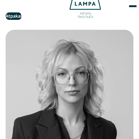
Atpakaļ