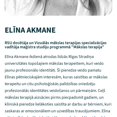
ELĪNA AKMANE
RSU docētāja un Vizuālās mākslas terapijas specializācijas
vadītāja maģistra studiju programmā "Mākslas terapija"
Elīna Akmane ikdienā atrodas līdzās Rīgas Stradiņa
universitātes topošajiem mākslas terapeitiem, kuri veido
jaunu profesionālo identitāti. Šī pieredze veido pamatu
Elīnas pētnieciskajām interesēm, kuras saistītas ar mākslas
terapeitu un citu psiholoģiskās palīdzības sniedzēju
profesionālās identitātes veidošanos un pārmaiņām. Ceļš
mākslas terapijā aizsācies pirms piecpadsmit gadiem, un
klīniskā pieredze lielākoties saistīta ar darbu ar bērniem, kuri
saskaras ar emocionāliem un uzvedības traucējumiem. Elīna
Mana programma