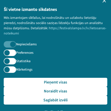
Privātuma politika
Lietošanas noteikumi un sīkdatņu politika
Šī vietne izmanto sīkdatnes
Bērnu aizsardzības politika
Mēs izmantojam sīkfailus, lai nodrošinātu un uzlabotu lietotāju
© 2026 Sarunu festivāls LAMPA Visas tiesības
pieredzi, nodrošinātu sociālo saziņas līdzekļu funkcijas un analizētu
paturētas.
mūsu datplūsmu. Detalizētāk:
https://festivalslampa.lv/lv/lietosanas-
noteikumi
Nepieciešams
Piesakies jaunumiem!
Preferences
Statistika
Nepalaid garām aktuālāko informāciju!
Mārketings
Pieņemt visas
Pieteikties
Noraidīt visas
🔗 https://festivalslampa.lv/lv/dalibnieki/6852
Saglabāt izvēli