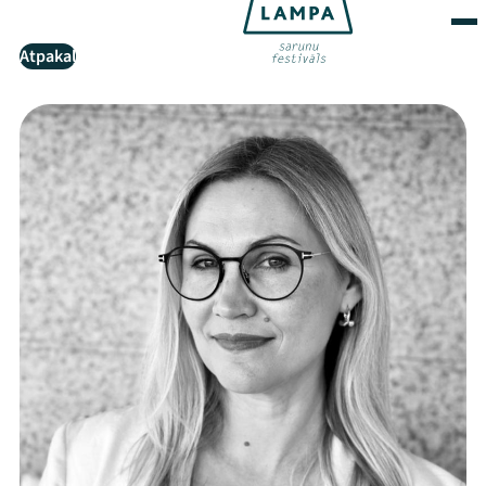
Atpakaļ