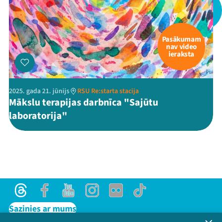
Pasākumam
nav video
ieraksta
Threads
Facebook
Youtube
X
Instagram
Flick
TikTok
2025. gada 21. jūnijs
RSU Re:starta stacija
Mākslu terapijas darbnīca "Sajūtu
laboratorija"
Threads
Facebook
Youtube
Instagram
Flick
TikTok
Sazinies ar mums