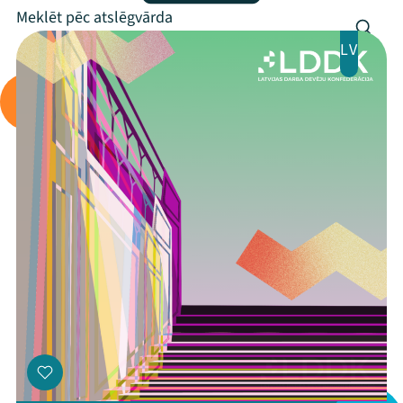
Programma
Arhīvs
LV
Viņi bija LAMPĀ 2026
Jaunumi
Ziedo
Veikals
Kontakti