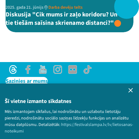
2025. gada 21. jūnijs
Darba devēju telts
Diskusija "Cik mums ir zaļo koridoru? Un vai
Threads
Facebook
Youtube
X
Instagram
Flick
TikTok
tie tiešām saīsina skrienamo distanci?"
Threads
Facebook
Youtube
Instagram
Flick
TikTok
Sazinies ar mums
Privātuma politika
Lietošanas noteikumi un sīkdatņu politika
Šī vietne izmanto sīkdatnes
Bērnu aizsardzības politika
Mēs izmantojam sīkfailus, lai nodrošinātu un uzlabotu lietotāju
© 2026 Sarunu festivāls LAMPA Visas tiesības
pieredzi, nodrošinātu sociālo saziņas līdzekļu funkcijas un analizētu
paturētas.
mūsu datplūsmu. Detalizētāk:
https://festivalslampa.lv/lv/lietosanas-
noteikumi