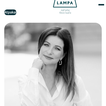
Atpakaļ