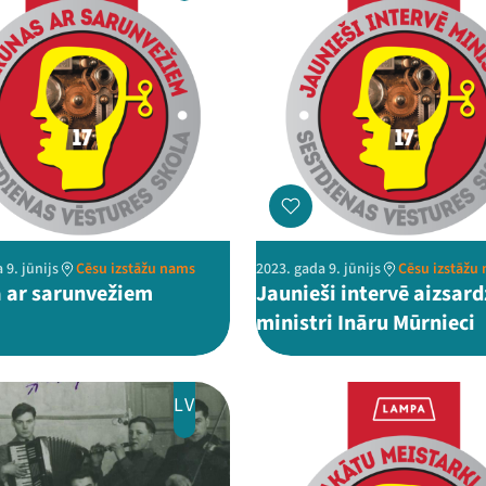
 9. jūnijs
Cēsu izstāžu nams
2023. gada 9. jūnijs
Cēsu izstāžu
 ar sarunvežiem
Jaunieši intervē aizsard
ministri Ināru Mūrnieci
LV