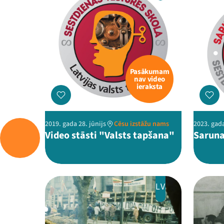
Pasākumam
nav video
ieraksta
2019. gada 28. jūnijs
Cēsu izstāžu nams
2023. gada
Video stāsti "Valsts tapšana"
Saruna
LV