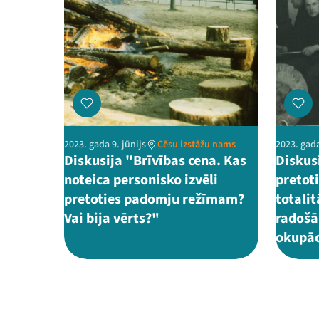
2023. gada 9. jūnijs
Cēsu izstāžu nams
2023. gada
Diskusija "Brīvības cena. Kas
Diskus
noteica personisko izvēli
pretoti
pretoties padomju režīmam?
totali
Vai bija vērts?"
radošā
okupāc