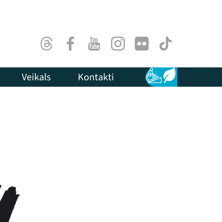
Threads
Facebook
Youtube
Instagram
Flick
TikTok
Veikals
Kontakti
Pieejamība
Ilgtspēja