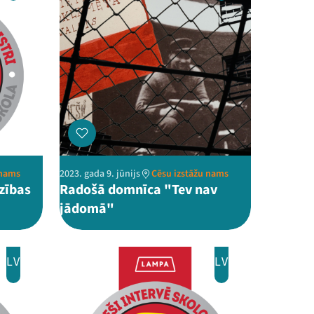
 nams
2023. gada 9. jūnijs
Cēsu izstāžu nams
zības
Radošā domnīca "Tev nav
jādomā"
LV
LV