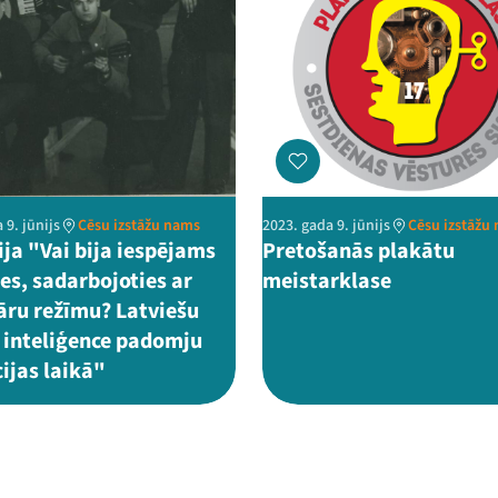
 9. jūnijs
Cēsu izstāžu nams
2023. gada 9. jūnijs
Cēsu izstāžu
ija "Vai bija iespējams
Pretošanās plakātu
es, sadarbojoties ar
meistarklase
tāru režīmu? Latviešu
 inteliģence padomju
ijas laikā"