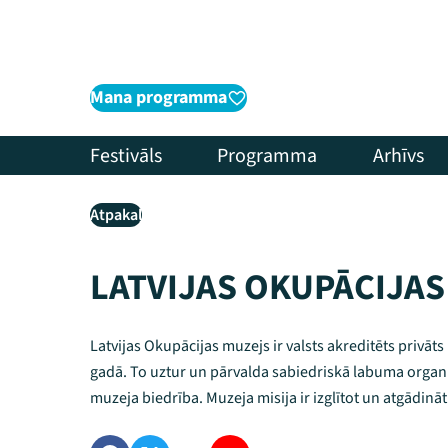
Mana programma
Festivāls
Programma
Arhīvs
Atpakaļ
LATVIJAS OKUPĀCIJA
Latvijas Okupācijas muzejs ir valsts akreditēts privāts
gadā. To uztur un pārvalda sabiedriskā labuma organi
muzeja biedrība. Muzeja misija ir izglītot un atgādinā