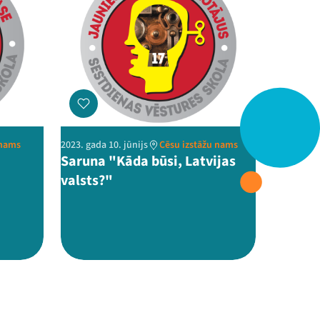
 nams
2023. gada 10. jūnijs
Cēsu izstāžu nams
Saruna "Kāda būsi, Latvijas
valsts?"