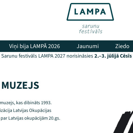
Viņi bija LAMPĀ 2026
Jaunumi
Ziedo
Sarunu festivāls LAMPA 2027 norisināsies
2.–3. jūlijā Cēsīs
S MUZEJS
 muzejs, kas dibināts 1993.
zācija Latvijas Okupācijas
t par Latvijas okupācijām 20.gs.