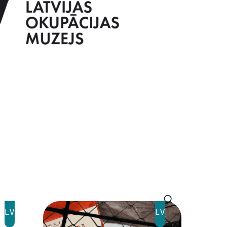
LV
LV