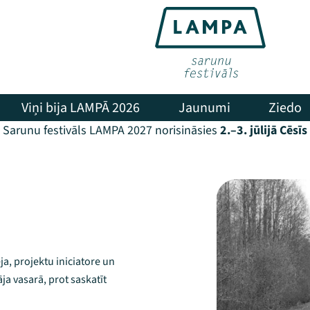
Viņi bija LAMPĀ 2026
Jaunumi
Ziedo
Sarunu festivāls LAMPA 2027 norisināsies
2.–3. jūlijā Cēsīs
a, projektu iniciatore un
ja vasarā, prot saskatīt