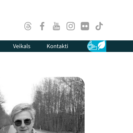
Threads
Facebook
Youtube
Instagram
Flick
TikTok
Veikals
Kontakti
Pieejamība
Ilgtspēja