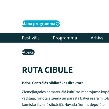
Mana programma
Festivāls
Programma
Arhīvs
Atpakaļ
RUTA CIBULE
Balvu Centrālās bibliotēkas direktore
Ziemeļlatgales nemateriālā kultūras mantojuma kopēj
vadītāja, roņotāja ziemā un parasta Balvu ezera mīļotā
komisko ikvienā situācijā. Novada Domes deputāte.