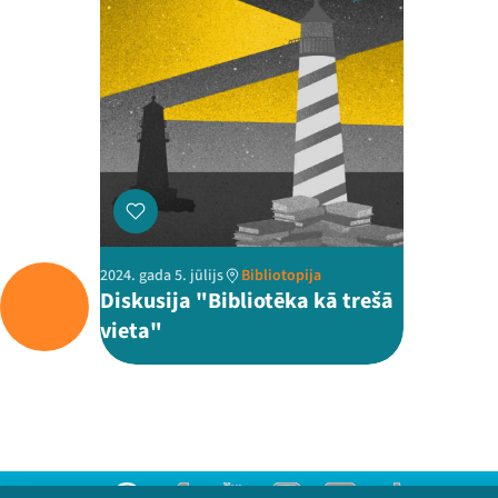
2024. gada 5. jūlijs
Bibliotopija
Diskusija "Bibliotēka kā trešā
vieta"