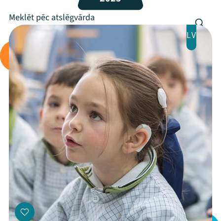
Programma
Arhīvs
LV
Viņi bija LAMPĀ 2026
Jaunumi
Ziedo
Veikals
Kontakti