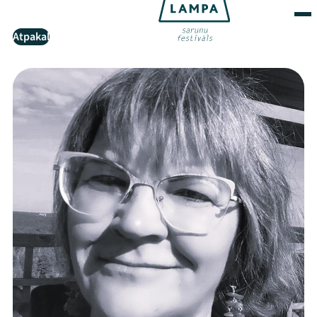
Atpakaļ