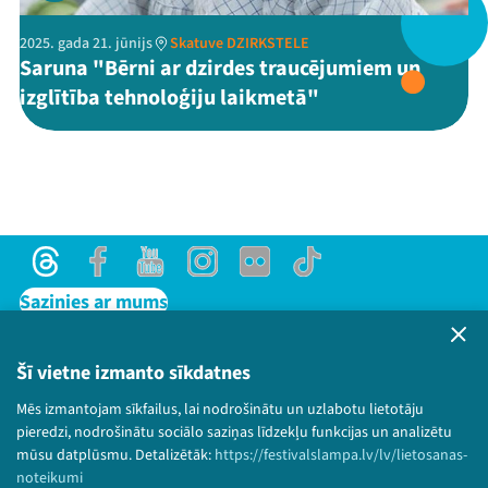
2025. gada 21. jūnijs
Skatuve DZIRKSTELE
Saruna "Bērni ar dzirdes traucējumiem un
Threads
Facebook
Youtube
X
Instagram
Flick
TikTok
izglītība tehnoloģiju laikmetā"
Threads
Facebook
Youtube
Instagram
Flick
TikTok
Sazinies ar mums
Privātuma politika
Lietošanas noteikumi un sīkdatņu politika
Šī vietne izmanto sīkdatnes
Bērnu aizsardzības politika
Mēs izmantojam sīkfailus, lai nodrošinātu un uzlabotu lietotāju
© 2026 Sarunu festivāls LAMPA Visas tiesības
pieredzi, nodrošinātu sociālo saziņas līdzekļu funkcijas un analizētu
paturētas.
mūsu datplūsmu. Detalizētāk:
https://festivalslampa.lv/lv/lietosanas-
noteikumi