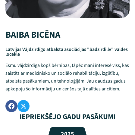
BAIBA BICĒNA
Latvijas Vājdzirdīgo atbalsta asociācijas "Sadzirdi.lv" valdes
locekle
Esmu vājdzirdīga kopš bērnības, tāpēc mani interesē viss, kas
saistīts ar medicīnisko un sociālo rehabilitāciju, izglītību,
atbalsta pasākumiem, un tehnoloģijām. Jau daudzus gadus
apkopoju šo informāciju un cenšos tajā dalīties ar citiem.
Mana programma
IEPRIEKŠĒJO GADU PASĀKUMI
Festivāls
2025