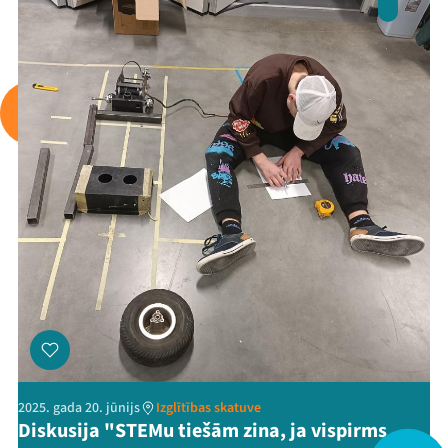
Arhīvs
Viņi bija LAMPĀ 2026
Jaunumi
Ziedo
Veikals
Kontakti
2025. gada 20. jūnijs
Izglītības skatuve
Diskusija "STEMu tiešām zina, ja vispirms