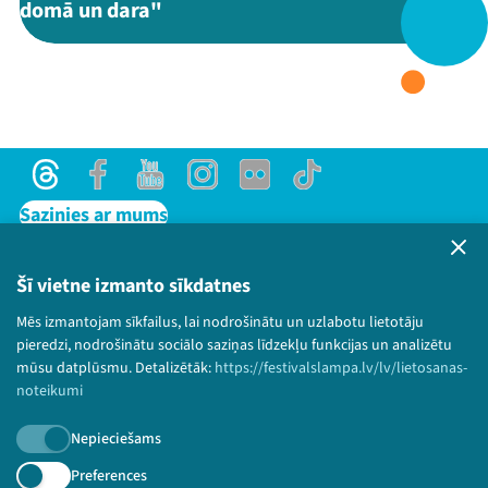
domā un dara"
Threads
Facebook
Youtube
X
Instagram
Flick
TikTok
Threads
Facebook
Youtube
Instagram
Flick
TikTok
Sazinies ar mums
Privātuma politika
Lietošanas noteikumi un sīkdatņu politika
Šī vietne izmanto sīkdatnes
Bērnu aizsardzības politika
Mēs izmantojam sīkfailus, lai nodrošinātu un uzlabotu lietotāju
© 2026 Sarunu festivāls LAMPA Visas tiesības
pieredzi, nodrošinātu sociālo saziņas līdzekļu funkcijas un analizētu
paturētas.
mūsu datplūsmu. Detalizētāk:
https://festivalslampa.lv/lv/lietosanas-
noteikumi
Nepieciešams
Piesakies jaunumiem!
Preferences