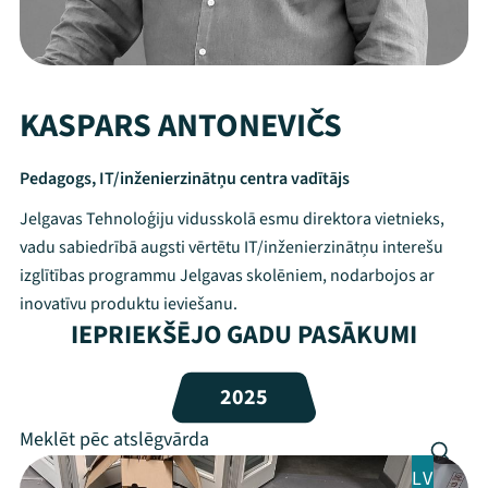
KASPARS ANTONEVIČS
Pedagogs, IT/inženierzinātņu centra vadītājs
Jelgavas Tehnoloģiju vidusskolā esmu direktora vietnieks,
vadu sabiedrībā augsti vērtētu IT/inženierzinātņu interešu
izglītības programmu Jelgavas skolēniem, nodarbojos ar
inovatīvu produktu ieviešanu.
IEPRIEKŠĒJO GADU PASĀKUMI
Mana programma
2025
Festivāls
Programma
LV