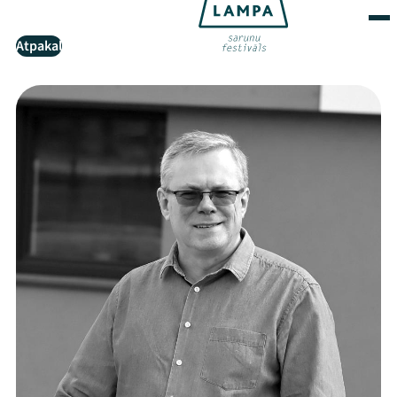
Atpakaļ