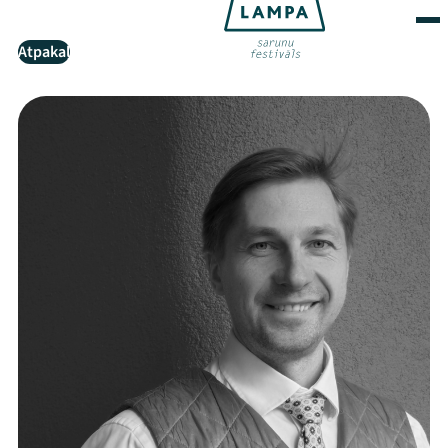
Atpakaļ