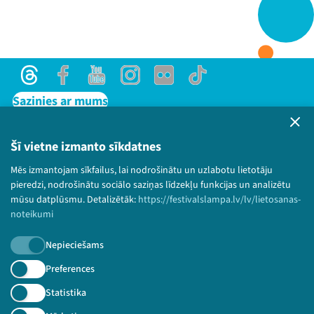
Threads
Facebook
Youtube
X
Instagram
Flick
TikTok
Threads
Facebook
Youtube
Instagram
Flick
TikTok
Sazinies ar mums
Privātuma politika
Lietošanas noteikumi un sīkdatņu politika
Šī vietne izmanto sīkdatnes
Bērnu aizsardzības politika
Mēs izmantojam sīkfailus, lai nodrošinātu un uzlabotu lietotāju
© 2026 Sarunu festivāls LAMPA Visas tiesības
pieredzi, nodrošinātu sociālo saziņas līdzekļu funkcijas un analizētu
paturētas.
mūsu datplūsmu. Detalizētāk:
https://festivalslampa.lv/lv/lietosanas-
noteikumi
Nepieciešams
Piesakies jaunumiem!
Preferences
Statistika
Nepalaid garām aktuālāko informāciju!