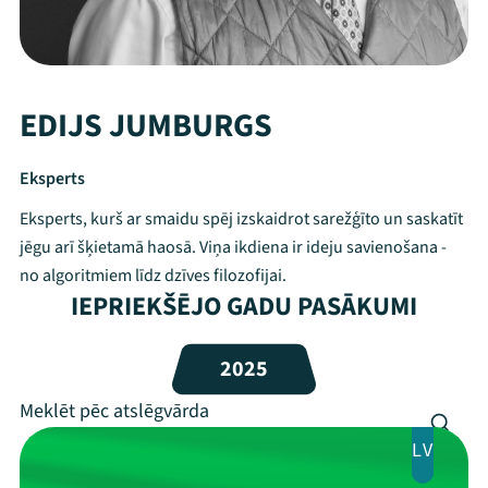
EDIJS JUMBURGS
Eksperts
Eksperts, kurš ar smaidu spēj izskaidrot sarežģīto un saskatīt
jēgu arī šķietamā haosā. Viņa ikdiena ir ideju savienošana -
no algoritmiem līdz dzīves filozofijai.
IEPRIEKŠĒJO GADU PASĀKUMI
Mana programma
2025
Festivāls
Programma
LV
Arhīvs