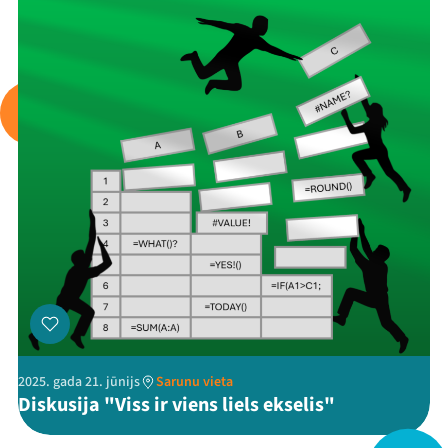
Viņi bija LAMPĀ 2026
Jaunumi
Ziedo
Veikals
Kontakti
2025. gada 21. jūnijs
Sarunu vieta
Diskusija "Viss ir viens liels ekselis"