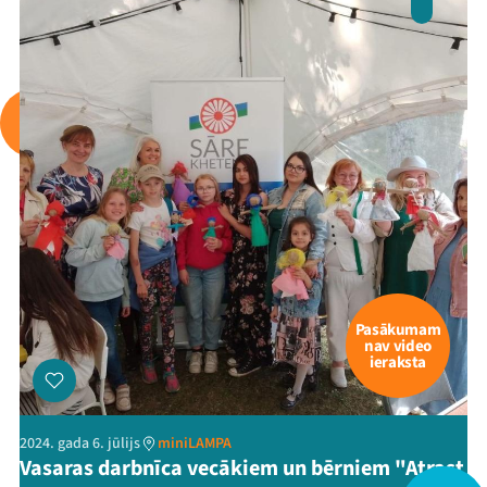
Arhīvs
Viņi bija LAMPĀ 2026
Jaunumi
Ziedo
Veikals
Kontakti
Pasākumam
nav video
ieraksta
2024. gada 6. jūlijs
miniLAMPA
Vasaras darbnīca vecākiem un bērniem "Atrast