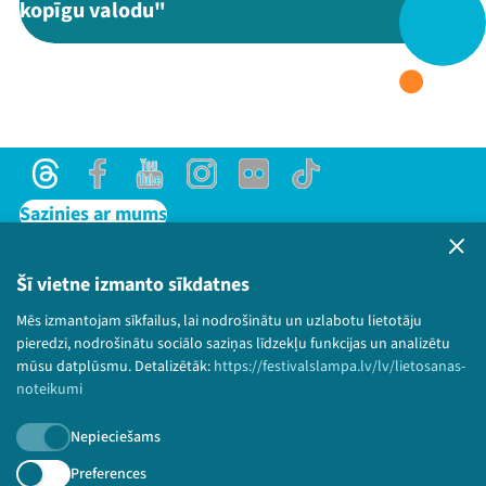
kopīgu valodu"
Threads
Facebook
Youtube
X
Instagram
Flick
TikTok
Threads
Facebook
Youtube
Instagram
Flick
TikTok
Sazinies ar mums
Privātuma politika
Lietošanas noteikumi un sīkdatņu politika
Šī vietne izmanto sīkdatnes
Bērnu aizsardzības politika
Mēs izmantojam sīkfailus, lai nodrošinātu un uzlabotu lietotāju
© 2026 Sarunu festivāls LAMPA Visas tiesības
pieredzi, nodrošinātu sociālo saziņas līdzekļu funkcijas un analizētu
paturētas.
mūsu datplūsmu. Detalizētāk:
https://festivalslampa.lv/lv/lietosanas-
noteikumi
Nepieciešams
Piesakies jaunumiem!
Preferences