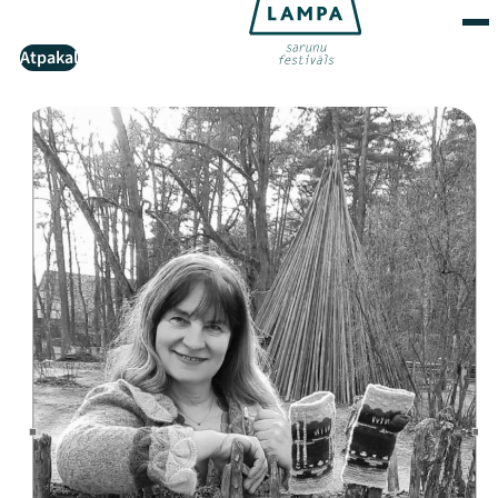
Atpakaļ