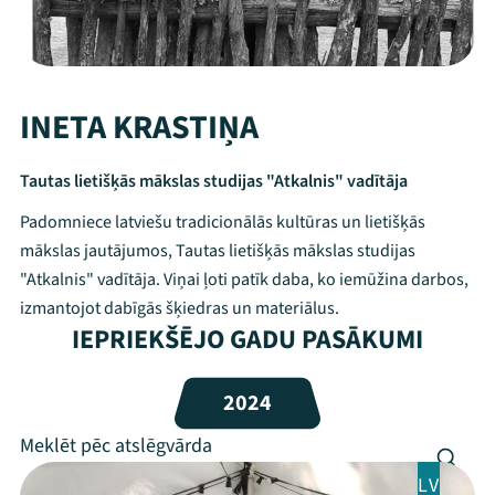
INETA KRASTIŅA
Tautas lietišķās mākslas studijas "Atkalnis" vadītāja
Padomniece latviešu tradicionālās kultūras un lietišķās
mākslas jautājumos, Tautas lietišķās mākslas studijas
"Atkalnis" vadītāja. Viņai ļoti patīk daba, ko iemūžina darbos,
izmantojot dabīgās šķiedras un materiālus.
IEPRIEKŠĒJO GADU PASĀKUMI
Mana programma
2024
Festivāls
Programma
LV