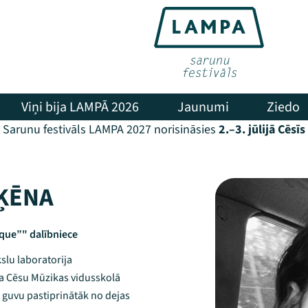
Viņi bija LAMPĀ 2026
Jaunumi
Ziedo
Sarunu festivāls LAMPA 2027 norisināsies
2.–3. jūlijā Cēsīs
ĶĒNA
ique”" dalībniece
slu laboratorija
a Cēsu Mūzikas vidusskolā
ā guvu pastiprinātāk no dejas