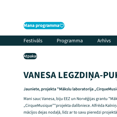
Mana programma
Festivāls
Programma
Arhīvs
Atpakaļ
VANESA LEGZDIŅA-PU
Jauniete, projekta "Mākslu laboratorija „CirqueMus
Mani sauc Vanesa, biju EEZ un Norvēģijas grantu "Māk
„CirqueMusique”"projekta dalībniece. Alfrēda Kalniņ
mācījos dejas nodaļā, līdz ar to savu pieredzi projekt