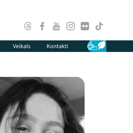
Threads
Facebook
Youtube
Instagram
Flick
TikTok
Veikals
Kontakti
Pieejamība
Ilgtspēja