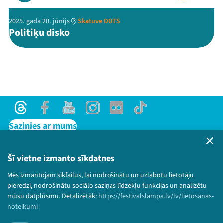
2025. gada 20. jūnijs
Skatuve DOTS
Politiķu disko
Threads
Facebook
Youtube
Instagram
Flick
TikTok
Sazinies ar mums
Privātuma politika
Lietošanas noteikumi un sīkdatņu politika
Šī vietne izmanto sīkdatnes
Bērnu aizsardzības politika
Mēs izmantojam sīkfailus, lai nodrošinātu un uzlabotu lietotāju
© 2026 Sarunu festivāls LAMPA Visas tiesības
pieredzi, nodrošinātu sociālo saziņas līdzekļu funkcijas un analizētu
paturētas.
mūsu datplūsmu. Detalizētāk:
https://festivalslampa.lv/lv/lietosanas-
noteikumi