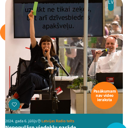
LV
Mana programma
Festivāls
Programma
Arhīvs
Viņi bija LAMPĀ 2026
Pasākumam
nav video
ieraksta
Jaunumi
Ziedo
2024. gada 6. jūlijs
Latvijas Radio telts
Nepopulāro viedokļu parāde