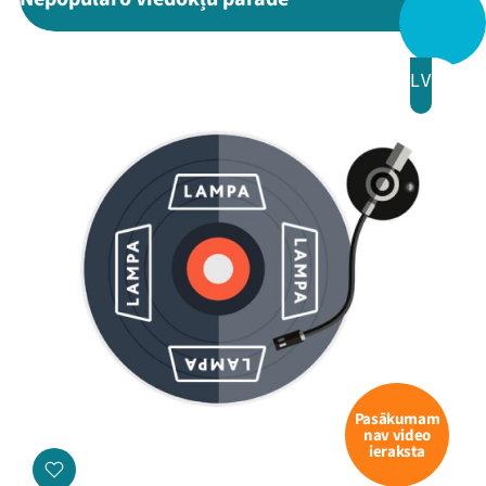
Veikals
Kontakti
LV
Threads
Facebook
Youtube
X
Instagram
Flick
TikTok
Pasākumam
nav video
ieraksta