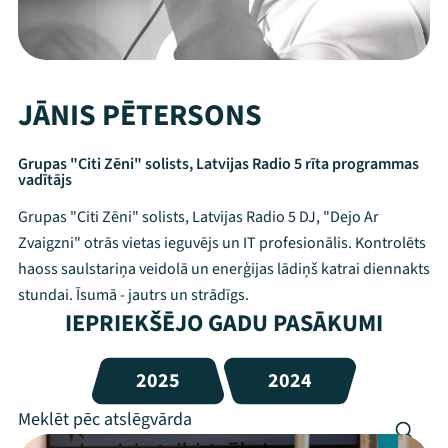
JĀNIS PĒTERSONS
Grupas "Citi Zēni" solists, Latvijas Radio 5 rīta programmas
vadītājs
Grupas "Citi Zēni" solists, Latvijas Radio 5 DJ, "Dejo Ar
Zvaigzni" otrās vietas ieguvējs un IT profesionālis. Kontrolēts
haoss saulstariņa veidolā un enerģijas lādiņš katrai diennakts
stundai. Īsumā - jautrs un strādīgs.
IEPRIEKŠĒJO GADU PASĀKUMI
2025
2024