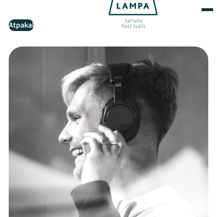
Atpakaļ