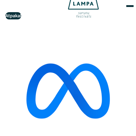
Atpakaļ