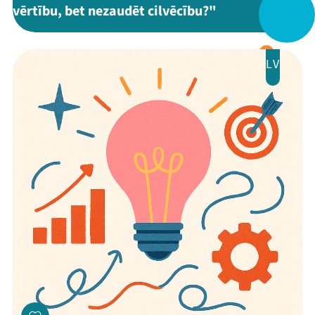
vērtību, bet nezaudēt cilvēcību?"
Veikals
Kontakti
LV
Threads
Facebook
Youtube
X
Instagram
Flick
TikTok