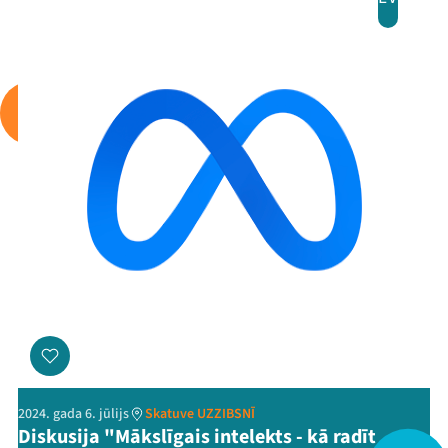
Mana programma
Festivāls
Programma
Arhīvs
Viņi bija LAMPĀ 2026
Jaunumi
2024. gada 6. jūlijs
Skatuve UZZIBSNĪ
Ziedo
Diskusija "Mākslīgais intelekts - kā radīt