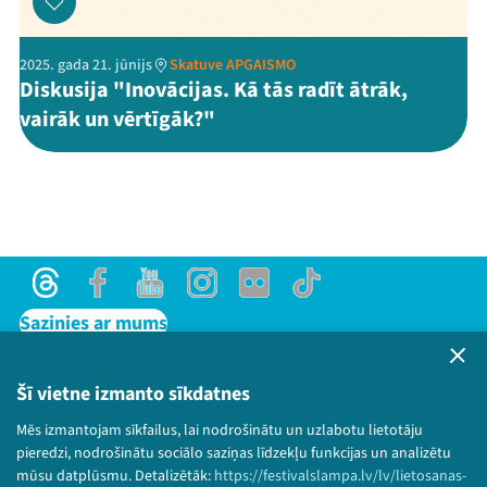
2025. gada 21. jūnijs
Skatuve APGAISMO
Diskusija "Inovācijas. Kā tās radīt ātrāk,
vairāk un vērtīgāk?"
Threads
Facebook
Youtube
Instagram
Flick
TikTok
Sazinies ar mums
Privātuma politika
Lietošanas noteikumi un sīkdatņu politika
Šī vietne izmanto sīkdatnes
Bērnu aizsardzības politika
Mēs izmantojam sīkfailus, lai nodrošinātu un uzlabotu lietotāju
© 2026 Sarunu festivāls LAMPA Visas tiesības
pieredzi, nodrošinātu sociālo saziņas līdzekļu funkcijas un analizētu
paturētas.
mūsu datplūsmu. Detalizētāk:
https://festivalslampa.lv/lv/lietosanas-