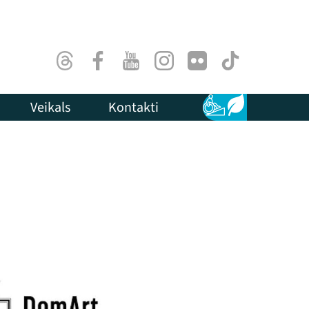
Threads
Facebook
Youtube
Instagram
Flick
TikTok
Veikals
Kontakti
Pieejamība
Ilgtspēja