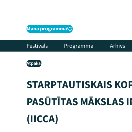
Mana programma
Festivāls
Programma
Arhīvs
Atpakaļ
STARPTAUTISKAIS KO
PASŪTĪTAS MĀKSLAS I
(IICCA)