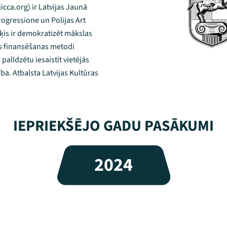
icca.org) ir Latvijas Jaunā
rogressione un Polijas Art
ķis ir demokratizēt mākslas
s finansēšanas metodi
alīdzētu iesaistīt vietējās
ba. Atbalsta Latvijas Kultūras
IEPRIEKŠĒJO GADU PASĀKUMI
2024