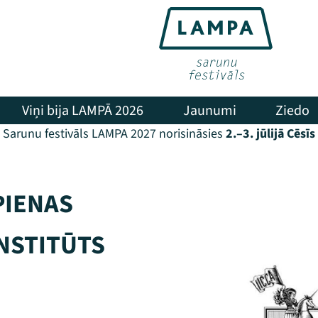
Viņi bija LAMPĀ 2026
Jaunumi
Ziedo
Sarunu festivāls LAMPA 2027 norisināsies
2.–3. jūlijā Cēsīs
PIENAS
NSTITŪTS