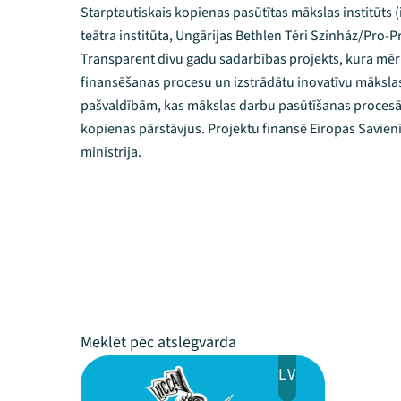
Starptautiskais kopienas pasūtītas mākslas institūts (i
teātra institūta, Ungārijas Bethlen Téri Színház/Pro-P
Transparent divu gadu sadarbības projekts, kura mēr
finansēšanas procesu un izstrādātu inovatīvu māksla
pašvaldībām, kas mākslas darbu pasūtīšanas procesā p
kopienas pārstāvjus. Projektu finansē Eiropas Savienī
ministrija.
LV