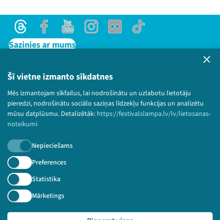
Threads
Facebook
Youtube
Instagram
Flick
TikTok
Sazinies ar mums
Privātuma politika
Lietošanas noteikumi un sīkdatņu politika
Šī vietne izmanto sīkdatnes
Bērnu aizsardzības politika
Mēs izmantojam sīkfailus, lai nodrošinātu un uzlabotu lietotāju
© 2026 Sarunu festivāls LAMPA Visas tiesības
pieredzi, nodrošinātu sociālo saziņas līdzekļu funkcijas un analizētu
paturētas.
mūsu datplūsmu. Detalizētāk:
https://festivalslampa.lv/lv/lietosanas-
noteikumi
Nepieciešams
Piesakies jaunumiem!
Preferences
Statistika
Nepalaid garām aktuālāko informāciju!
Mārketings