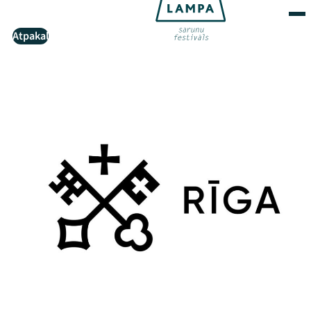
Atpakaļ