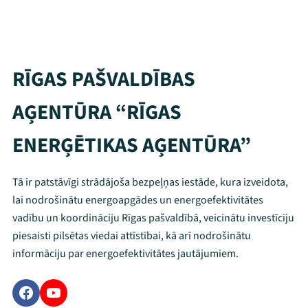
RĪGAS PAŠVALDĪBAS
AĢENTŪRA “RĪGAS
ENERĢĒTIKAS AĢENTŪRA”
Tā ir patstāvīgi strādājoša bezpeļņas iestāde, kura izveidota,
lai nodrošinātu energoapgādes un energoefektivitātes
vadību un koordināciju Rīgas pašvaldībā, veicinātu investīciju
piesaisti pilsētas viedai attīstībai, kā arī nodrošinātu
informāciju par energoefektivitātes jautājumiem.