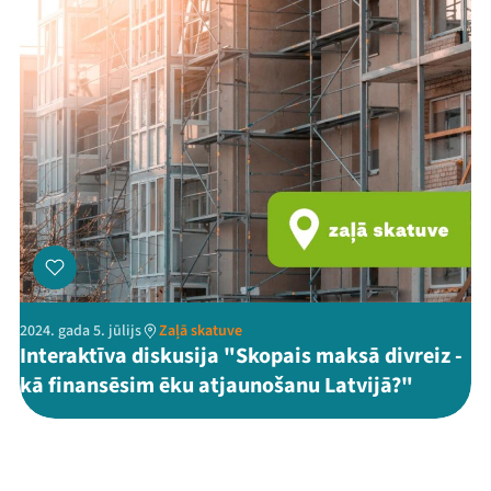
2024. gada 5. jūlijs
Zaļā skatuve
Interaktīva diskusija "Skopais maksā divreiz -
kā finansēsim ēku atjaunošanu Latvijā?"