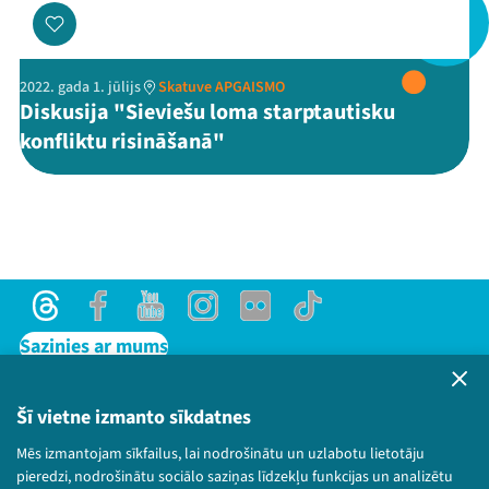
2022. gada 1. jūlijs
Skatuve APGAISMO
Threads
Facebook
Youtube
X
Instagram
Flick
TikTok
Diskusija "Sieviešu loma starptautisku
konfliktu risināšanā"
Threads
Facebook
Youtube
Instagram
Flick
TikTok
Sazinies ar mums
Privātuma politika
Lietošanas noteikumi un sīkdatņu politika
Šī vietne izmanto sīkdatnes
Bērnu aizsardzības politika
Mēs izmantojam sīkfailus, lai nodrošinātu un uzlabotu lietotāju
© 2026 Sarunu festivāls LAMPA Visas tiesības
pieredzi, nodrošinātu sociālo saziņas līdzekļu funkcijas un analizētu