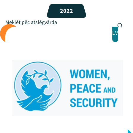
Programma
2022
Arhīvs
LV
Viņi bija LAMPĀ 2026
Jaunumi
Ziedo
Veikals
Kontakti