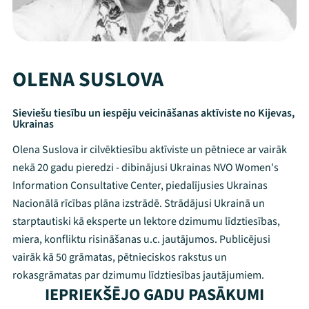
OLENA SUSLOVA
Sieviešu tiesību un iespēju veicināšanas aktīviste no Kijevas,
Ukrainas
Olena Suslova ir cilvēktiesību aktīviste un pētniece ar vairāk
nekā 20 gadu pieredzi - dibinājusi Ukrainas NVO Women's
Information Consultative Center, piedalījusies Ukrainas
Nacionālā rīcības plāna izstrādē. Strādājusi Ukrainā un
starptautiski kā eksperte un lektore dzimumu līdztiesības,
miera, konfliktu risināšanas u.c. jautājumos. Publicējusi
vairāk kā 50 grāmatas, pētnieciskos rakstus un
Mana programma
rokasgrāmatas par dzimumu līdztiesības jautājumiem.
IEPRIEKŠĒJO GADU PASĀKUMI
Festivāls