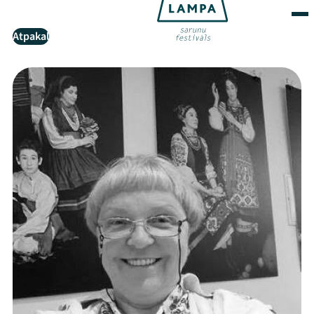
Atpakaļ