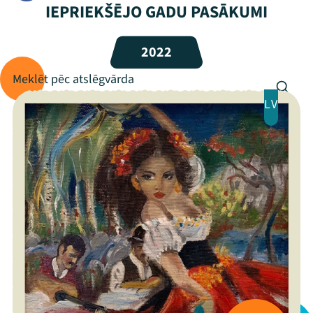
IEPRIEKŠĒJO GADU PASĀKUMI
Programma
2022
Arhīvs
Viņi bija LAMPĀ 2026
LV
Jaunumi
Ziedo
Veikals
Kontakti