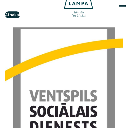
Atpakaļ