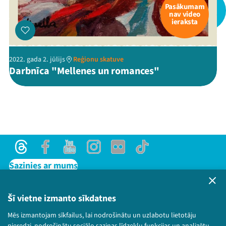
Pasākumam
nav video
ieraksta
Threads
Facebook
Youtube
X
Instagram
Flick
TikTok
2022. gada 2. jūlijs
Reģionu skatuve
Darbnīca "Mellenes un romances"
Threads
Facebook
Youtube
Instagram
Flick
TikTok
Sazinies ar mums
Privātuma politika
Lietošanas noteikumi un sīkdatņu politika
Šī vietne izmanto sīkdatnes
Bērnu aizsardzības politika
Mēs izmantojam sīkfailus, lai nodrošinātu un uzlabotu lietotāju
© 2026 Sarunu festivāls LAMPA Visas tiesības