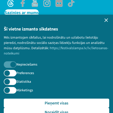
Threads
Facebook
Youtube
Instagram
Flick
TikTok
Sazinies ar mums
Privātuma politika
Lietošanas noteikumi un sīkdatņu politika
Šī vietne izmanto sīkdatnes
Bērnu aizsardzības politika
Mēs izmantojam sīkfailus, lai nodrošinātu un uzlabotu lietotāju
© 2026 Sarunu festivāls LAMPA Visas tiesības
pieredzi, nodrošinātu sociālo saziņas līdzekļu funkcijas un analizētu
paturētas.
mūsu datplūsmu. Detalizētāk:
https://festivalslampa.lv/lv/lietosanas-
noteikumi
Nepieciešams
Piesakies jaunumiem!
Preferences
Statistika
Nepalaid garām aktuālāko informāciju!
Mārketings
Pieņemt visas
Pieteikties
Noraidīt visas