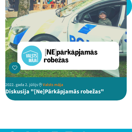
Threads
Facebook
Youtube
X
Instagram
Flick
TikTok
2022. gada 2. jūlijs
Valsts māja
Diskusija "[Ne]Pārkāpjamās robežas"