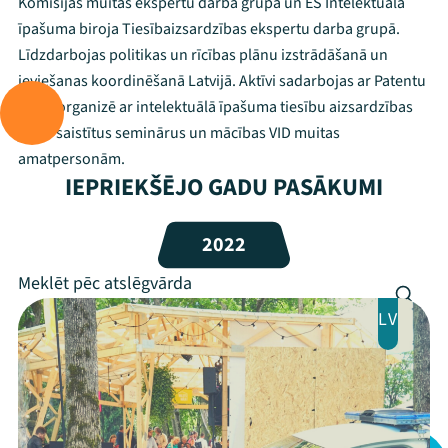
Komisijas muitas ekspertu darba grupā un ES Intelektuālā
Mana programma
īpašuma biroja Tiesībaizsardzības ekspertu darba grupā.
Līdzdarbojas politikas un rīcības plānu izstrādāšanā un
Festivāls
ieviešanas koordinēšanā Latvijā. Aktīvi sadarbojas ar Patentu
valdi, organizē ar intelektuālā īpašuma tiesību aizsardzības
Programma
jomu saistītus seminārus un mācības VID muitas
amatpersonām.
Arhīvs
IEPRIEKŠĒJO GADU PASĀKUMI
Viņi bija LAMPĀ 2026
2022
Jaunumi
Ziedo
LV
Veikals
Kontakti