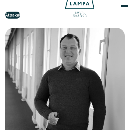
Atpakaļ