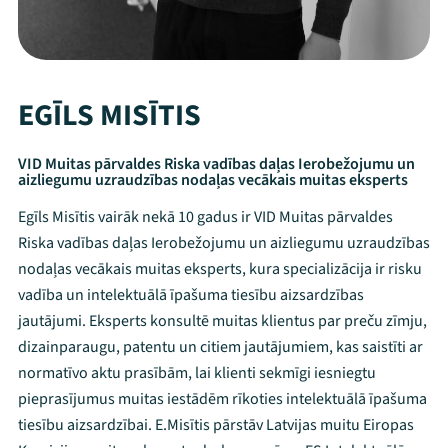
EGĪLS MISĪTIS
VID Muitas pārvaldes Riska vadības daļas Ierobežojumu un
aizliegumu uzraudzības nodaļas vecākais muitas eksperts
Egīls Misītis vairāk nekā 10 gadus ir VID Muitas pārvaldes
Riska vadības daļas Ierobežojumu un aizliegumu uzraudzības
nodaļas vecākais muitas eksperts, kura specializācija ir risku
vadība un intelektuālā īpašuma tiesību aizsardzības
jautājumi. Eksperts konsultē muitas klientus par preču zīmju,
dizainparaugu, patentu un citiem jautājumiem, kas saistīti ar
normatīvo aktu prasībām, lai klienti sekmīgi iesniegtu
pieprasījumus muitas iestādēm rīkoties intelektuālā īpašuma
tiesību aizsardzībai. E.Misītis pārstāv Latvijas muitu Eiropas