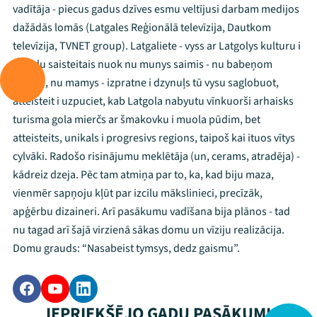
vadītāja - piecus gadus dzīves esmu veltījusi darbam medijos
dažādās lomās (Latgales Reģionālā televīzija, Dautkom
televīzija, TVNET group). Latgaliete - vyss ar Latgolys kulturu i
volūdu saisteitais nuok nu munys saimis - nu babeņom
volūda, nu mamys - izpratne i dzynuļs tū vysu saglobuot,
atteisteit i uzpuciet, kab Latgola nabyutu vīnkuorši arhaisks
turisma gola mierčs ar šmakovku i muola pūdim, bet
atteisteits, unikals i progresivs regions, taipoš kai ituos vītys
cylvāki. Radošo risinājumu meklētāja (un, cerams, atradēja) -
kādreiz dzeja. Pēc tam atmiņa par to, ka, kad biju maza,
vienmēr sapņoju kļūt par izcilu mākslinieci, precīzāk,
apģērbu dizaineri. Arī pasākumu vadīšana bija plānos - tad
nu tagad arī šajā virzienā sākas domu un vīziju realizācija.
Domu grauds: “Nasabeist tymsys, dedz gaismu”.
IEPRIEKŠĒJO GADU PASĀKUMI