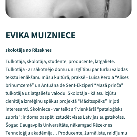
EVIKA MUIZNIECE
skolotāja no Rēzeknes
Tulkotāja, skolotāja, studente, producente, latgaliete.
Tulkotāja - ar sākotnējo domu un izglītību par turku valodas
tekstu ienākšanu mūsu kultūrā, praksē - Luisa Kerola “Alises
brīnumzemē” un Antuāna de Sent-Ekziperī “Mazā prinča”
tulkotāja uz latgaliešu valodu. Skolotāja - kā asu izjūtu
cienītāja izmēģinu spēkus projektā “Mācītsspēks”. Ir ļoti
interesanti. Skolniece - var teikt arī vienkārši “pataloģisks
zubris”; ir doma paspēt izstudēt visas Latvijas augstskolas.
Šogad Daugavpils Universitāte, nākamgad Rēzeknes
Tehnoloģiju akadēmija… Producente, žurnāliste, raidījumu