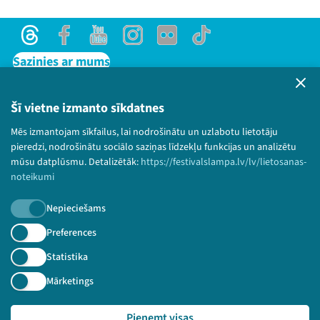
Threads
Facebook
Youtube
Instagram
Flick
TikTok
Sazinies ar mums
Privātuma politika
Lietošanas noteikumi un sīkdatņu politika
Šī vietne izmanto sīkdatnes
Bērnu aizsardzības politika
Mēs izmantojam sīkfailus, lai nodrošinātu un uzlabotu lietotāju
© 2026 Sarunu festivāls LAMPA Visas tiesības
pieredzi, nodrošinātu sociālo saziņas līdzekļu funkcijas un analizētu
paturētas.
mūsu datplūsmu. Detalizētāk:
https://festivalslampa.lv/lv/lietosanas-
noteikumi
Nepieciešams
Piesakies jaunumiem!
Preferences
Statistika
Nepalaid garām aktuālāko informāciju!
Mārketings
Pieņemt visas