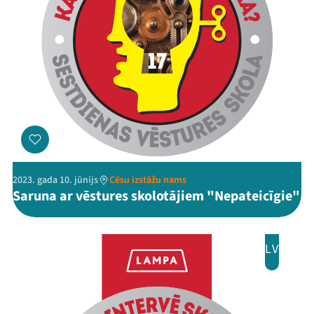
2023. gada 10. jūnijs
Cēsu izstāžu nams
Saruna ar vēstures skolotājiem "Nepateicīgie"
LV