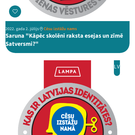
Mana programma
Festivāls
2022. gada 2. jūlijs
Cēsu izstāžu nams
Saruna "Kāpēc skolēni raksta esejas un zīmē
Programma
Satversmi?"
Arhīvs
LV
Viņi bija LAMPĀ 2026
Jaunumi
Ziedo
Veikals
Kontakti