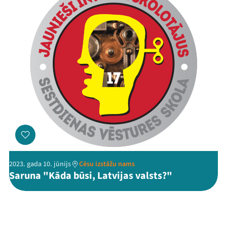
2023. gada 10. jūnijs
Cēsu izstāžu nams
Saruna "Kāda būsi, Latvijas valsts?"