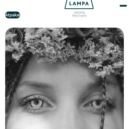
Atpakaļ