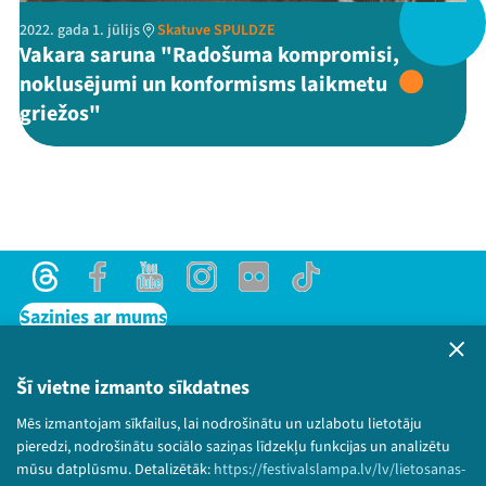
2022. gada 1. jūlijs
Skatuve SPULDZE
Vakara saruna "Radošuma kompromisi,
noklusējumi un konformisms laikmetu
Threads
Facebook
Youtube
X
Instagram
Flick
TikTok
griežos"
Threads
Facebook
Youtube
Instagram
Flick
TikTok
Sazinies ar mums
Privātuma politika
Lietošanas noteikumi un sīkdatņu politika
Šī vietne izmanto sīkdatnes
Bērnu aizsardzības politika
Mēs izmantojam sīkfailus, lai nodrošinātu un uzlabotu lietotāju
© 2026 Sarunu festivāls LAMPA Visas tiesības
pieredzi, nodrošinātu sociālo saziņas līdzekļu funkcijas un analizētu
paturētas.
mūsu datplūsmu. Detalizētāk:
https://festivalslampa.lv/lv/lietosanas-