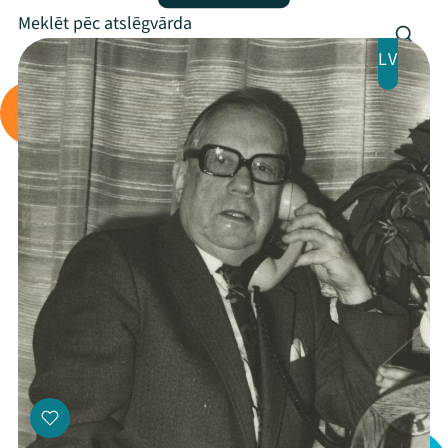
Programma
LV
Arhīvs
Viņi bija LAMPĀ 2026
Jaunumi
Ziedo
Veikals
Kontakti