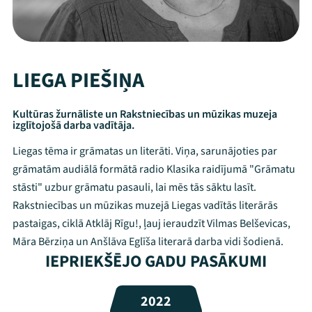
LIEGA PIEŠIŅA
Kultūras žurnāliste un Rakstniecības un mūzikas muzeja
izglītojošā darba vadītāja.
Liegas tēma ir grāmatas un literāti. Viņa, sarunājoties par
grāmatām audiālā formātā radio Klasika raidījumā "Grāmatu
stāsti" uzbur grāmatu pasauli, lai mēs tās sāktu lasīt.
Rakstniecības un mūzikas muzejā Liegas vadītās literārās
pastaigas, ciklā Atklāj Rīgu!, ļauj ieraudzīt Vilmas Belševicas,
Māra Bērziņa un Anšlāva Eglīša literarā darba vidi šodienā.
Mana programma
IEPRIEKŠĒJO GADU PASĀKUMI
Festivāls
2022