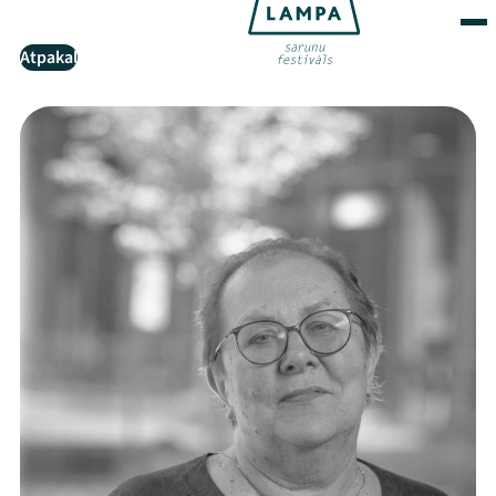
Atpakaļ