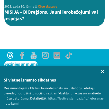
2023. gada 10. jūnijs
Cēsu skatuve
MISIJA – BIOreģions. Jauni ierobežojumi vai
iespējas?
Threads
Facebook
Youtube
Instagram
Flick
TikTok
Sazinies ar mums
Privātuma politika
Lietošanas noteikumi un sīkdatņu politika
Šī vietne izmanto sīkdatnes
Bērnu aizsardzības politika
Mēs izmantojam sīkfailus, lai nodrošinātu un uzlabotu lietotāju
© 2026 Sarunu festivāls LAMPA Visas tiesības
pieredzi, nodrošinātu sociālo saziņas līdzekļu funkcijas un analizētu
paturētas.
mūsu datplūsmu. Detalizētāk:
https://festivalslampa.lv/lv/lietosanas-
noteikumi