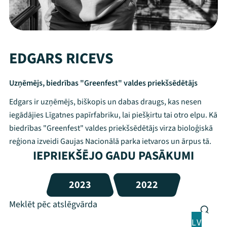
EDGARS RICEVS
Uzņēmējs, biedrības "Greenfest" valdes priekšsēdētājs
Edgars ir uzņēmējs, biškopis un dabas draugs, kas nesen
iegādājies Līgatnes papīrfabriku, lai piešķirtu tai otro elpu. Kā
biedrības "Greenfest" valdes priekšsēdētājs virza bioloģiskā
reģiona izveidi Gaujas Nacionālā parka ietvaros un ārpus tā.
IEPRIEKŠĒJO GADU PASĀKUMI
2023
2022
LV