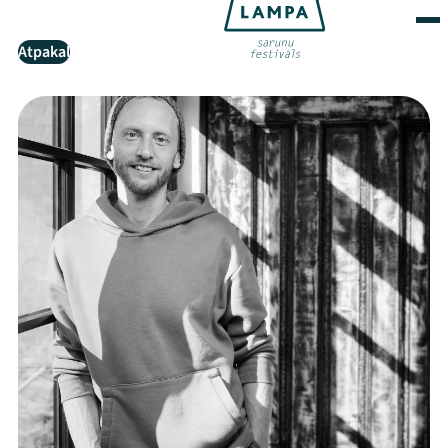
Atpakaļ