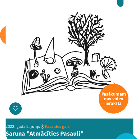
Mana programma
Festivāls
Programma
Arhīvs
Pasākumam
nav video
Viņi bija LAMPĀ 2026
ieraksta
Jaunumi
2022. gada 2. jūlijs
Pasaules gals
Ziedo
Saruna "Atmācīties Pasauli"