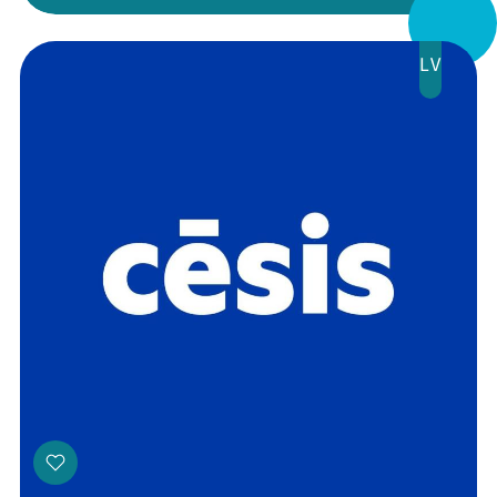
Veikals
LV
Kontakti
Threads
Facebook
Youtube
X
Instagram
Flick
TikTok