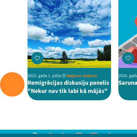
2022. gada 1. jūlijs
Reģionu skatuve
2025. gada
Remigrācijas diskusiju panelis
Saruna
"Nekur nav tik labi kā mājās"