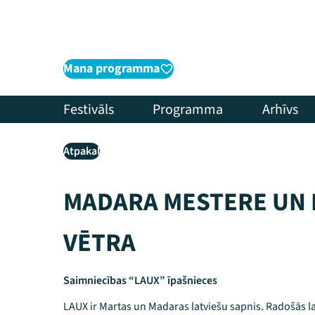
Mana programma
Festivāls
Programma
Arhīvs
Atpakaļ
MADARA MESTERE UN
VĒTRA
Saimniecības “LAUX” īpašnieces
LAUX ir Martas un Madaras latviešu sapnis. Radošās