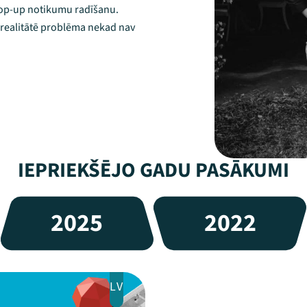
pop-up notikumu radīšanu.
ka realitātē problēma nekad nav
IEPRIEKŠĒJO GADU PASĀKUMI
2025
2022
LV