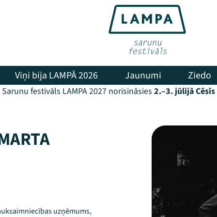
Viņi bija LAMPĀ 2026
Jaunumi
Ziedo
Sarunu festivāls LAMPA 2027 norisināsies
2.–3. jūlijā Cēsīs
 MARTA
 lauksaimniecības uzņēmums,