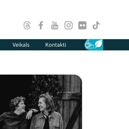
Threads
Facebook
Youtube
Instagram
Flick
TikTok
Veikals
Kontakti
Pieejamība
Ilgtspēja