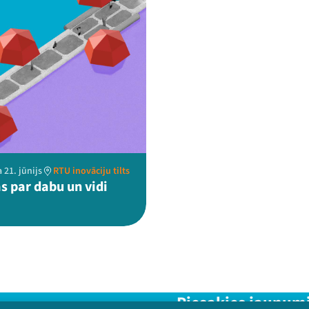
 21. jūnijs
RTU inovāciju tilts
s par dabu un vidi
Piesakies jaunum