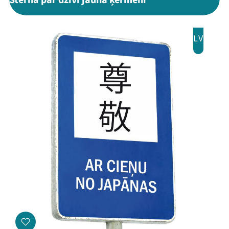
Šterna par dzīvi jaunā ķermenī
Programma
LV
Arhīvs
Viņi bija LAMPĀ 2026
Jaunumi
Ziedo
Veikals
Kontakti