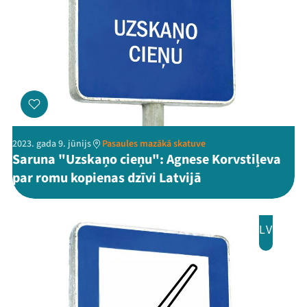
2023. gada 9. jūnijs
Pasaules mazākā skatuve
Saruna "Uzskaņo cieņu": Agnese Korvstiļeva
par romu kopienas dzīvi Latvijā
LV