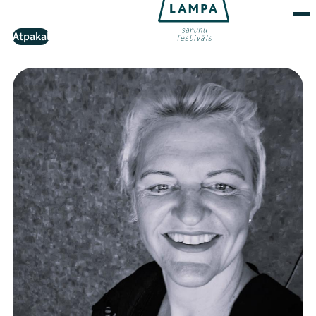
Atpakaļ