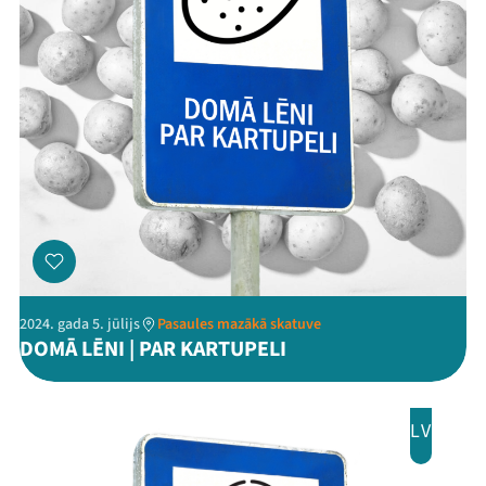
2024. gada 5. jūlijs
Pasaules mazākā skatuve
DOMĀ LĒNI | PAR KARTUPELI
LV