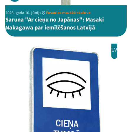
2023. gada 10. jūnijs
Pasaules mazākā skatuve
Saruna "Ar cieņu no Japānas": Masaki
Nakagawa par iemīlēšanos Latvijā
Threads
Facebook
Youtube
X
Instagram
Flick
TikTok
LV