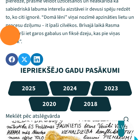
pieredze, prasme veidot uzticēšanos un neatkarība kā
sabiedriskā labuma interešu aizstāvei ir devusi spēju redzēt
to, ko citi ignorē. “Domā lēni” viņai nozīmē apzināties lietu un
procesu dziļumu – it īpaši cilvēkos. Brīvajā laikā Rasma
vienkārši iet garos gabalus un fiksē dzeju, kas pie viņas
“atnāk”.
IEPRIEKŠĒJO GADU PASĀKUMI
2025
2024
2023
2020
2018
LV