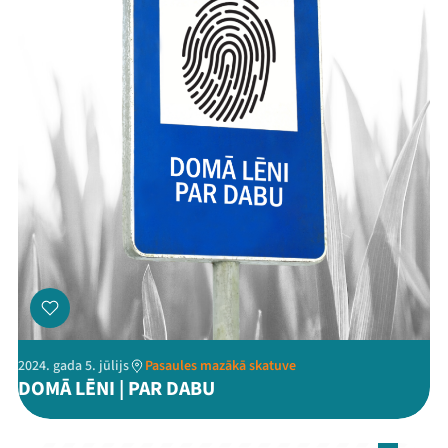
2024. gada 5. jūlijs
Pasaules mazākā skatuve
DOMĀ LĒNI | PAR DABU