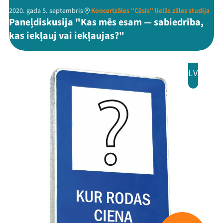
2020. gada 5. septembris
Koncertzāles "Cēsis" lielās zāles studija
Paneļdiskusija "Kas mēs esam — sabiedrība,
kas iekļauj vai iekļaujas?"
LV