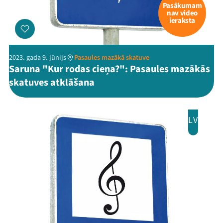
Pasākumam
nav video
ieraksta
2023. gada 9. jūnijs
Pasaules mazākā skatuve
Saruna "Kur rodas cieņa?": Pasaules mazākās
skatuves atklāšana
LV