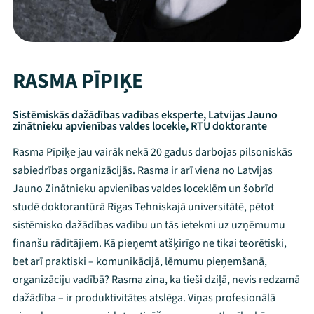
RASMA PĪPIĶE
Sistēmiskās dažādības vadības eksperte, Latvijas Jauno
zinātnieku apvienības valdes locekle, RTU doktorante
Rasma Pīpiķe jau vairāk nekā 20 gadus darbojas pilsoniskās
sabiedrības organizācijās. Rasma ir arī viena no Latvijas
Jauno Zinātnieku apvienības valdes loceklēm un šobrīd
studē doktorantūrā Rīgas Tehniskajā universitātē, pētot
sistēmisko dažādības vadību un tās ietekmi uz uzņēmumu
finanšu rādītājiem. Kā pieņemt atšķirīgo ne tikai teorētiski,
bet arī praktiski – komunikācijā, lēmumu pieņemšanā,
organizāciju vadībā? Rasma zina, ka tieši dziļā, nevis redzamā
dažādība – ir produktivitātes atslēga. Viņas profesionālā