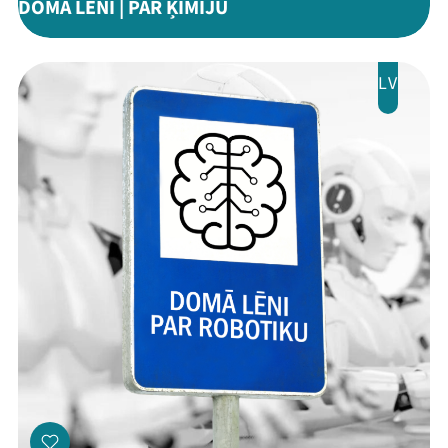
DOMĀ LĒNI | PAR ĶĪMIJU
LV