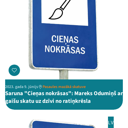
2023. gada 9. jūnijs
Pasaules mazākā skatuve
Saruna "Cieņas nokrāsas": Mareks Odumiņš ar
gaišu skatu uz dzīvi no ratiņkrēsla
LV