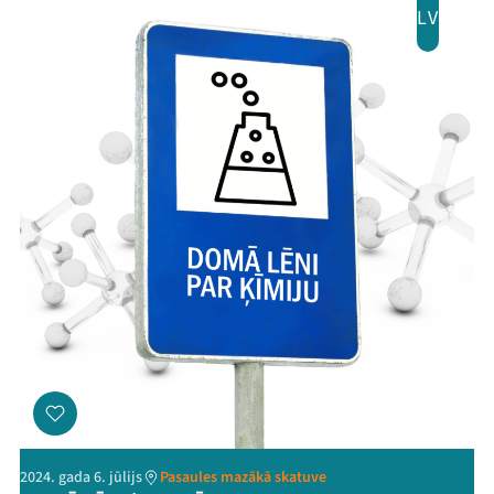
LV
2024. gada 6. jūlijs
Pasaules mazākā skatuve