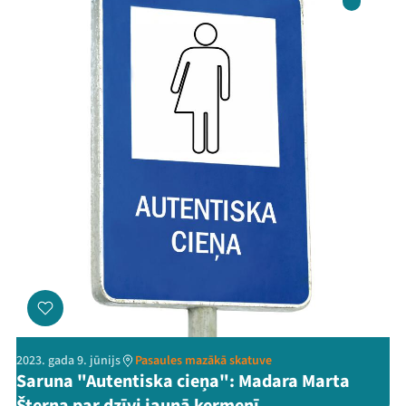
Mana programma
2023. gada 9. jūnijs
Pasaules mazākā skatuve
Saruna "Autentiska cieņa": Madara Marta
Festivāls