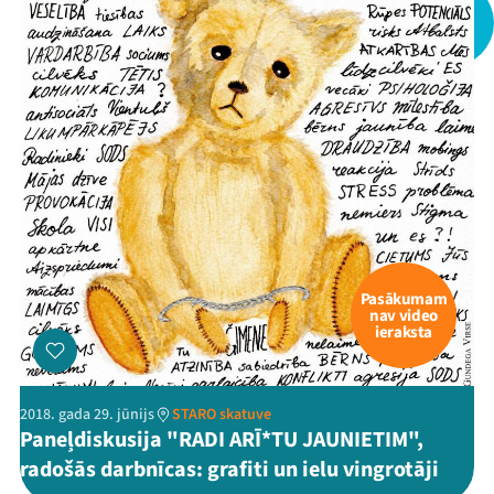
Pasākumam
nav video
ieraksta
2018. gada 29. jūnijs
STARO skatuve
Paneļdiskusija "RADI ARĪ*TU JAUNIETIM",
radošās darbnīcas: grafiti un ielu vingrotāji