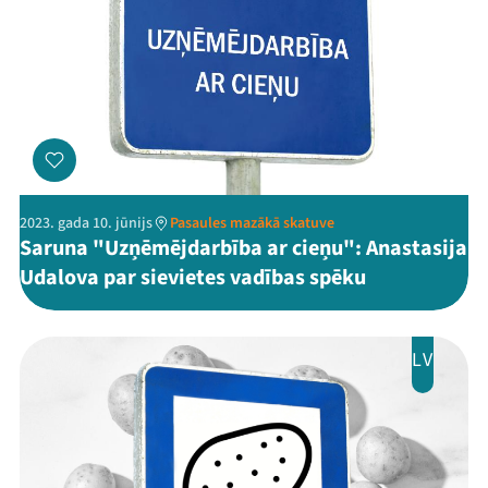
2023. gada 10. jūnijs
Pasaules mazākā skatuve
Saruna "Uzņēmējdarbība ar cieņu": Anastasija
Udalova par sievietes vadības spēku
LV