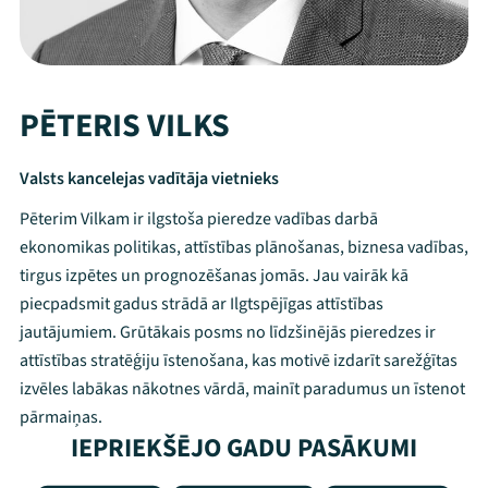
PĒTERIS VILKS
Valsts kancelejas vadītāja vietnieks
Pēterim Vilkam ir ilgstoša pieredze vadības darbā
ekonomikas politikas, attīstības plānošanas, biznesa vadības,
tirgus izpētes un prognozēšanas jomās. Jau vairāk kā
piecpadsmit gadus strādā ar Ilgtspējīgas attīstības
jautājumiem. Grūtākais posms no līdzšinējās pieredzes ir
attīstības stratēģiju īstenošana, kas motivē izdarīt sarežģītas
izvēles labākas nākotnes vārdā, mainīt paradumus un īstenot
pārmaiņas.
IEPRIEKŠĒJO GADU PASĀKUMI