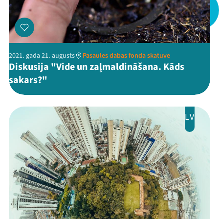
2021. gada 21. augusts
Pasaules dabas fonda skatuve
Diskusija "Vide un zaļmaldināšana. Kāds
sakars?"
LV
Mana programma
Festivāls
Programma