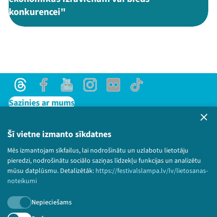
konkurencei"
Threads
Facebook
Youtube
Instagram
Flick
TikTok
Sazinies ar mums
Privātuma politika
Lietošanas noteikumi un sīkdatņu politika
Šī vietne izmanto sīkdatnes
Bērnu aizsardzības politika
Mēs izmantojam sīkfailus, lai nodrošinātu un uzlabotu lietotāju
© 2026 Sarunu festivāls LAMPA Visas tiesības
pieredzi, nodrošinātu sociālo saziņas līdzekļu funkcijas un analizētu
paturētas.
mūsu datplūsmu. Detalizētāk:
https://festivalslampa.lv/lv/lietosanas-
noteikumi
Nepieciešams
Piesakies jaunumiem!