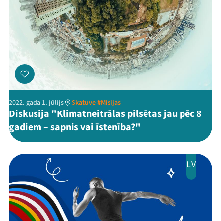
Arhīvs
Viņi bija LAMPĀ 2026
Jaunumi
Ziedo
2022. gada 1. jūlijs
Skatuve #Misijas
Veikals
Diskusija "Klimatneitrālas pilsētas jau pēc 8
gadiem – sapnis vai īstenība?"
Kontakti
LV