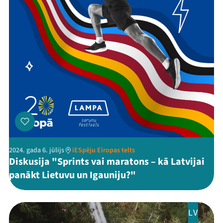
Threads
Facebook
Youtube
X
Instagram
Flick
TikTok
2024. gada 6. jūlijs
iESpēju Eiropas telts
Diskusija "Sprints vai maratons – kā Latvijai
panākt Lietuvu un Igauniju?"
LV