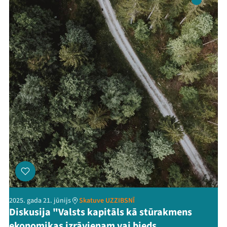
2025. gada 21. jūnijs
Skatuve UZZIBSNĪ
Diskusija "Valsts kapitāls kā stūrakmens
ekonomikas izrāvienam vai bieds