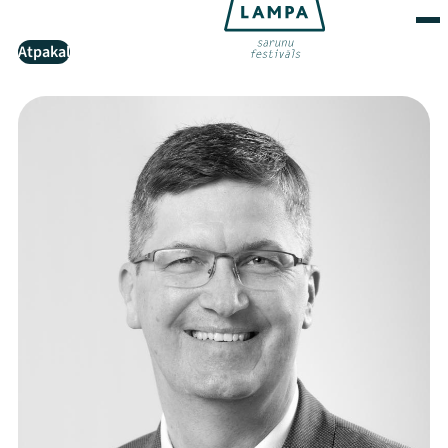
Atpakaļ