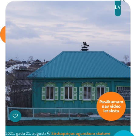
LV
Pasākumam
nav video
ieraksta
Mana programma
2021. gada 21. augusts
Sirdsapziņas ugunskura skatuve