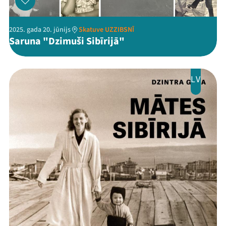
2025. gada 20. jūnijs
Skatuve UZZIBSNĪ
Saruna "Dzimuši Sibīrijā"
Threads
Facebook
Youtube
X
Instagram
Flick
TikTok
LV