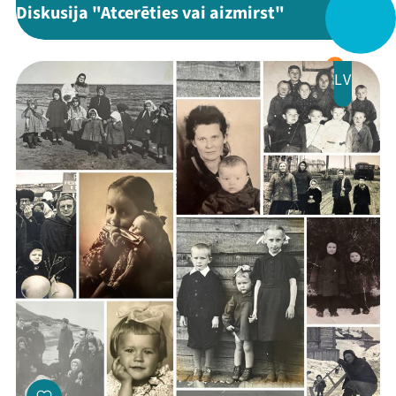
Festivāls
Diskusija "Atcerēties vai aizmirst"
Programma
Arhīvs
LV
Viņi bija LAMPĀ 2026
Jaunumi
Ziedo
Veikals
Kontakti