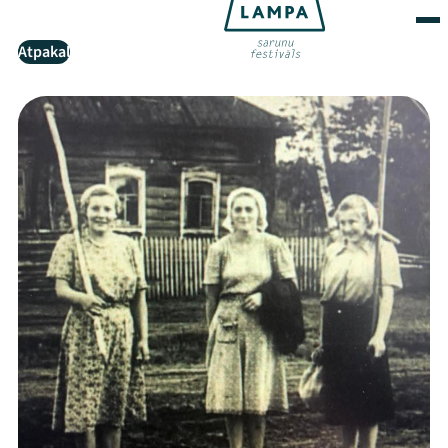
Atpakaļ