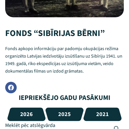
FONDS “SIBĪRIJAS BĒRNI”
Fonds apkopo informāciju par padomju okupācijas režīma
organizēto Latvijas iedzīvotāju izsūtīšanu uz Sibīriju 1941. un
1949. gadā, rīko ekspedīcijas uz izsūtījuma vietām, veido
dokumentālas filmas un izdod grāmatas.
IEPRIEKŠĒJO GADU PASĀKUMI
2026
2025
2021