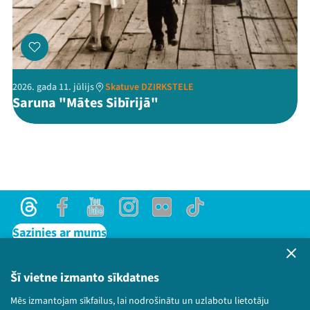
2026. gada 11. jūlijs
Skatuve DZIRKSTELE
Saruna "Mātes Sibīrijā"
Threads
Facebook
Youtube
Instagram
Flick
TikTok
Sazinies ar mums
Privātuma politika
Lietošanas noteikumi un sīkdatņu politika
Šī vietne izmanto sīkdatnes
Bērnu aizsardzības politika
Mēs izmantojam sīkfailus, lai nodrošinātu un uzlabotu lietotāju