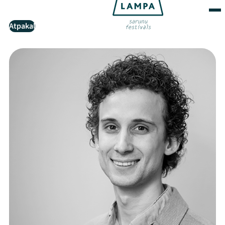
Atpakaļ