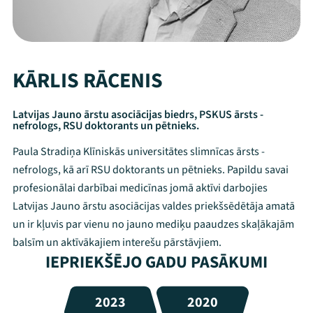
KĀRLIS RĀCENIS
Latvijas Jauno ārstu asociācijas biedrs, PSKUS ārsts -
nefrologs, RSU doktorants un pētnieks.
Paula Stradiņa Klīniskās universitātes slimnīcas ārsts -
nefrologs, kā arī RSU doktorants un pētnieks. Papildu savai
profesionālai darbībai medicīnas jomā aktīvi darbojies
Latvijas Jauno ārstu asociācijas valdes priekšsēdētāja amatā
un ir kļuvis par vienu no jauno mediķu paaudzes skaļākajām
balsīm un aktīvākajiem interešu pārstāvjiem.
IEPRIEKŠĒJO GADU PASĀKUMI
2023
2020