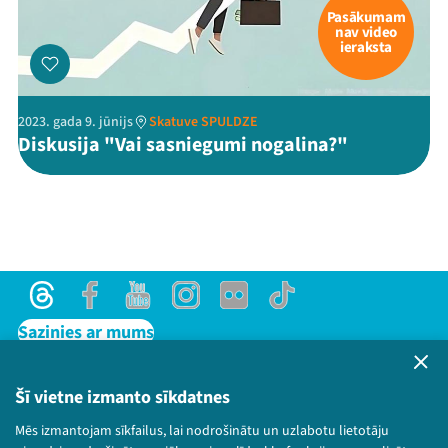
Pasākumam
nav video
ieraksta
2023. gada 9. jūnijs
Skatuve SPULDZE
Diskusija "Vai sasniegumi nogalina?"
Threads
Facebook
Youtube
Instagram
Flick
TikTok
Sazinies ar mums
Privātuma politika
Lietošanas noteikumi un sīkdatņu politika
Šī vietne izmanto sīkdatnes
Bērnu aizsardzības politika
Mēs izmantojam sīkfailus, lai nodrošinātu un uzlabotu lietotāju
© 2026 Sarunu festivāls LAMPA Visas tiesības