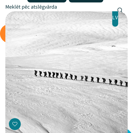
LV
Mana programma
Festivāls
Programma
Arhīvs
Viņi bija LAMPĀ 2026
Jaunumi