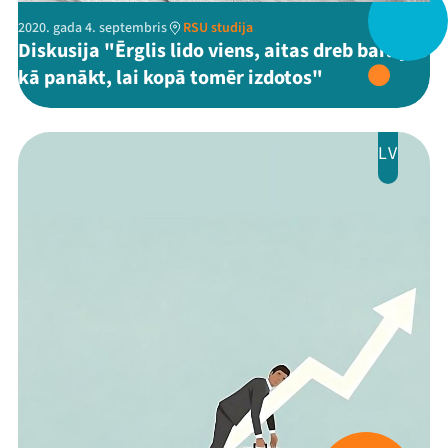
Ziedo
2020. gada 4. septembris
RSU studija
Veikals
Diskusija "Ērglis lido viens, aitas dreb barā jeb
kā panākt, lai kopā tomēr izdotos"
Kontakti
LV
Threads
Facebook
Youtube
X
Instagram
Flick
TikTok