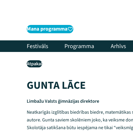
Mana programma
Festivāls
Programma
Arhīvs
Atpakaļ
GUNTA LĀCE
Limbažu Valsts ģimnāzijas direktore
Neatkarīgās izglītības biedrības biedre, matemātikas
autore. Gunta saviem skolēniem joko, ka veiksme domā
Skolotāja satikšana būtu iespējama ne tikai “veiksm