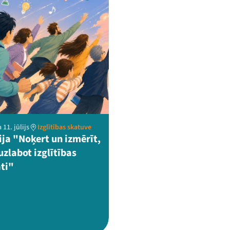
 11. jūlijs
Izglītības skatuve
ija "Noķert un izmērīt,
uzlabot izglītības
āti"