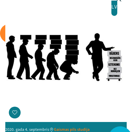
LV
Mana programma
2020. gada 4. septembris
Gaismas pils studija