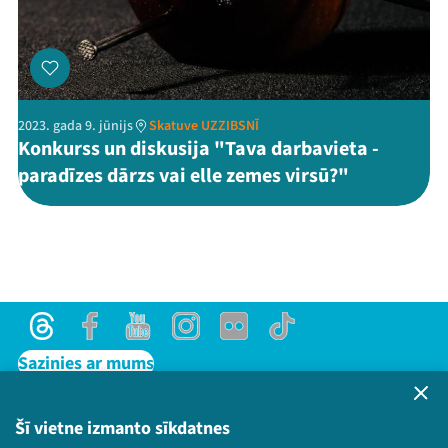
2023. gada 9. jūnijs
Skatuve UZZIBSNĪ
Konkurss un diskusija "Tava darbavieta -
paradīzes dārzs vai elle zemes virsū?"
Threads
Facebook
Youtube
Instagram
Flick
TikTok
Sazinies ar mums
Privātuma politika
Lietošanas noteikumi un sīkdatņu politika
Šī vietne izmanto sīkdatnes