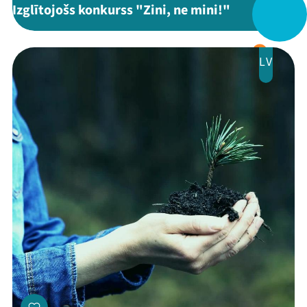
Festivāls
Izglītojošs konkurss "Zini, ne mini!"
Programma
LV
Arhīvs
Viņi bija LAMPĀ 2026
Jaunumi
Ziedo
Veikals
Kontakti