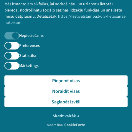
Bērnu aizsardzības politika
Mēs izmantojam sīkfailus, lai nodrošinātu un uzlabotu lietotāju
© 2026 Sarunu festivāls LAMPA Visas tiesības
pieredzi, nodrošinātu sociālo saziņas līdzekļu funkcijas un analizētu
paturētas.
mūsu datplūsmu. Detalizētāk:
https://festivalslampa.lv/lv/lietosanas-
noteikumi
Nepieciešams
Piesakies jaunumiem!
Preferences
Statistika
Nepalaid garām aktuālāko informāciju!
Mārketings
Pieņemt visas
Pieteikties
Noraidīt visas
🔗 https://festivalslampa.lv/lv/dalibnieki/2975
Saglabāt izvēli
Skatīt vairāk
→
CookieForte
Nodrošina