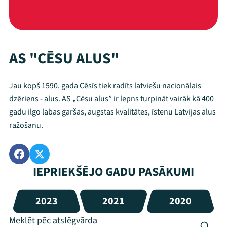
AS "CĒSU ALUS"
Jau kopš 1590. gada Cēsīs tiek radīts latviešu nacionālais
dzēriens - alus. AS „Cēsu alus” ir lepns turpināt vairāk kā 400
gadu ilgo labas garšas, augstas kvalitātes, īstenu Latvijas alus
ražošanu.
IEPRIEKŠĒJO GADU PASĀKUMI
2023
2021
2020