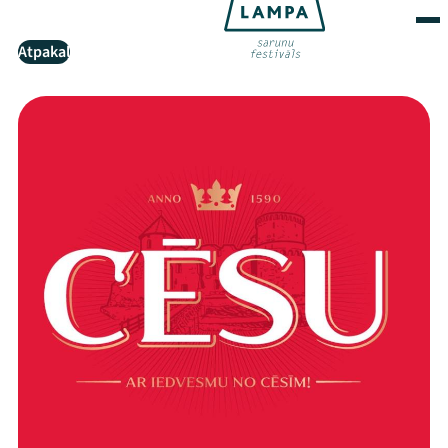
Atpakaļ