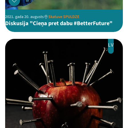
2021. gada 20. augusts
Skatuve SPULDZE
Diskusija "Cieņa pret dabu #BetterFuture"
Threads
Facebook
Youtube
X
Instagram
Flick
TikTok
LV