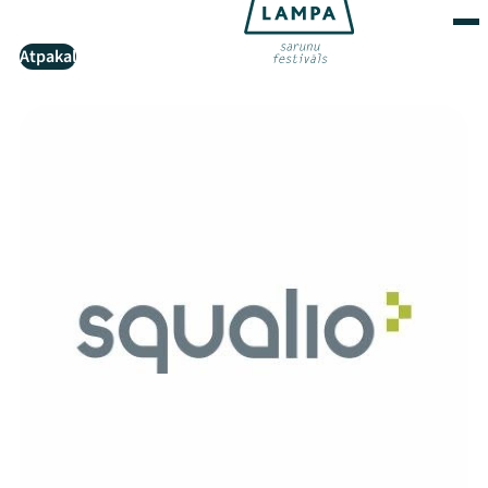
Atpakaļ