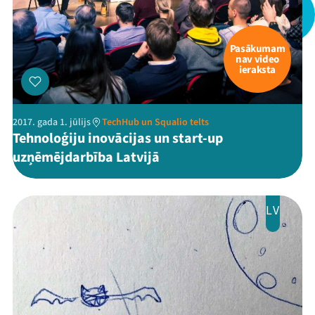
Pasākumam
nav video
ieraksta
2017. gada 1. jūlijs
TechHub un Squalio telts
Tehnoloģiju inovācijas un start-up
uzņēmējdarbība Latvijā
LV