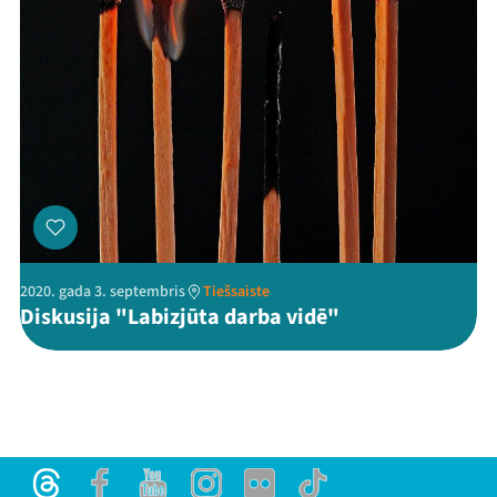
2020. gada 3. septembris
Tiešsaiste
Diskusija "Labizjūta darba vidē"
Threads
Facebook
Youtube
Instagram
Flick
TikTok