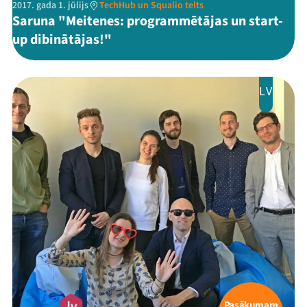
2017. gada 1. jūlijs
TechHub un Squalio telts
Saruna "Meitenes: programmētājas un start-
up dibinātājas!"
LV
Pasākumam