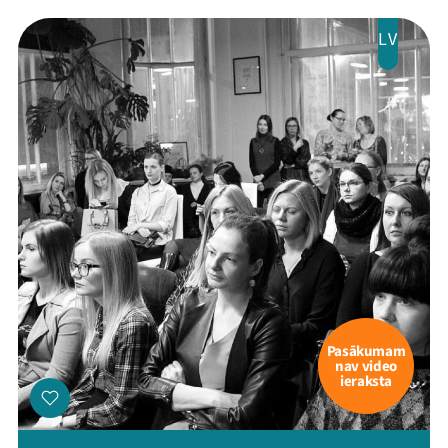
Jaunumi
LV
Ziedo
Veikals
Kontakti
Pasākumam
nav video
ieraksta
Threads
Facebook
Youtube
X
Instagram
Flick
TikTok