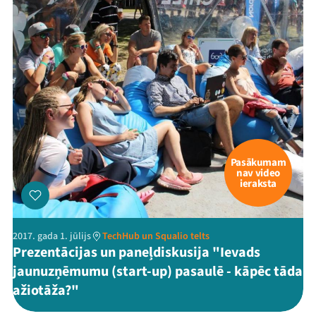
Mana programma
Pasākumam
nav video
ieraksta
Festivāls
Programma
2017. gada 1. jūlijs
TechHub un Squalio telts
Prezentācijas un paneļdiskusija "Ievads
Arhīvs
jaunuzņēmumu (start-up) pasaulē - kāpēc tāda
ažiotāža?"
Viņi bija LAMPĀ 2026