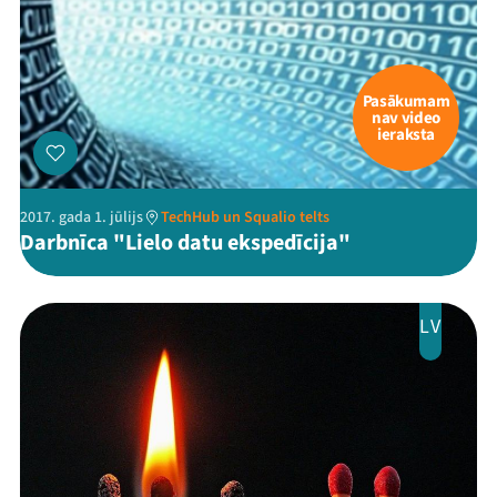
Pasākumam
nav video
ieraksta
2017. gada 1. jūlijs
TechHub un Squalio telts
Darbnīca "Lielo datu ekspedīcija"
LV