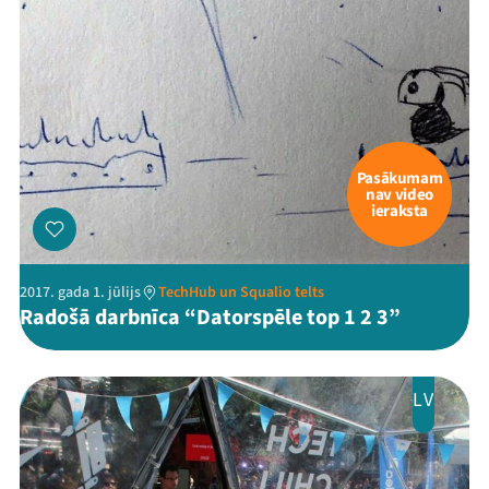
Pasākumam
nav video
ieraksta
2017. gada 1. jūlijs
TechHub un Squalio telts
Radošā darbnīca “Datorspēle top 1 2 3”
LV