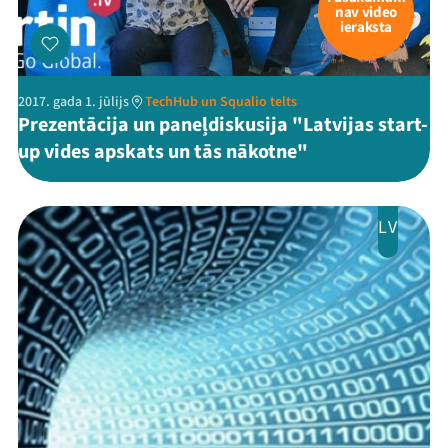
nav video
ieraksta
2017. gada 1. jūlijs
TechHub un Squalio telts
Prezentācija un paneļdiskusija "Latvijas start-
up vides apskats un tās nākotne"
LV