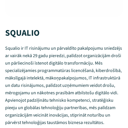
SQUALIO
Squalio ir IT risinājumu un pārvaldīto pakalpojumu sniedzējs
ar vairāk nekā 29 gadu pieredzi, palīdzot organizācijām droši
un pārliecinoši īstenot digitālo transformāciju. Mēs
specializējamies programmatūras licencēšanā, kiberdrošībā,
mākslīgajā intelektā, mākoņpakalpojumos, IT infrastruktūrā
un datu risinājumos, palīdzot uzņēmumiem veidot drošu,
mērogojamu un nākotnes prasībām atbilstošu digitālo vidi.
Apvienojot padziļinātu tehnisko kompetenci, stratēģisku
pieeju un globālas tehnoloģiju partnerības, mēs palīdzam
organizācijām veicināt inovācijas, stiprināt noturību un
pārvērst tehnoloģijas taustāmos biznesa rezultātos.