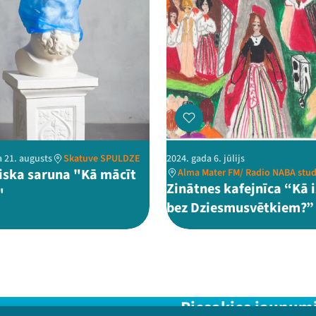
a 21. augusts
Skatuve SPULDZE
2024. gada 6. jūlijs
iska saruna "Kā mācīt
Alma Mater FM/ Radio NABA stud
Zinātnes kafejnīca “Kā 
"
bez Dziesmusvētkiem?”
Piesakies jaunum