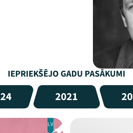
IEPRIEKŠĒJO GADU PASĀKUMI
024
2021
20
LV