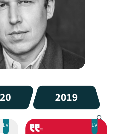
20
2019
LV
LV