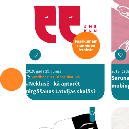
Pasākumam
nav video
ieraksta
2019. gada 29. jūnijs
2019. gada
Saruna
Swedbank izglītības skatuve
#Neklusē - kā apturēt
mobing
ņirgāšanos Latvijas skolās?
LV