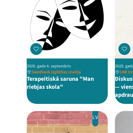
2020. gada 4. septembris
2020. gad
Swedbank Izglītības studija
LNB Izs
Terapeitiskā saruna "Man
Diskus
riebjas skola"
— viens
apdra
LV