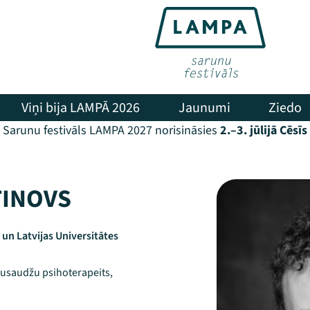
Viņi bija LAMPĀ 2026
Jaunumi
Ziedo
Sarunu festivāls LAMPA 2027 norisināsies
2.–3. jūlijā Cēsīs
TINOVS
 un Latvijas Universitātes
 pusaudžu psihoterapeits,