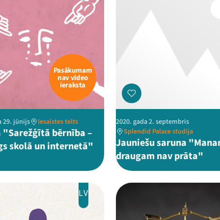
Pasākumam
nav video
ieraksta
 29. jūnijs
Iesaistes telts
2020. gada 2. septembris
 "Sarežģītā bērnība –
Splendid Palace studija
Jauniešu saruna "Man
s skolā un internetā"
draugam nav prāta"
LV