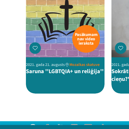
Pasākumam
nav video
ieraksta
2021. gada 21. augusts
Mozaīkas skatuve
2021. gad
Saruna ''LGBTQIA+ un reliģija''
Sokrāt
cieņu?