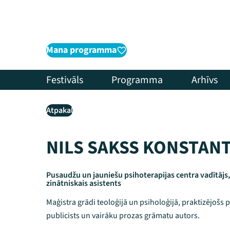
Mana programma
Festivāls
Programma
Arhīvs
Atpakaļ
NILS SAKSS KONSTAN
Pusaudžu un jauniešu psihoterapijas centra vadītājs,
zinātniskais asistents
Maģistra grādi teoloģijā un psiholoģijā, praktizējošs
publicists un vairāku prozas grāmatu autors.