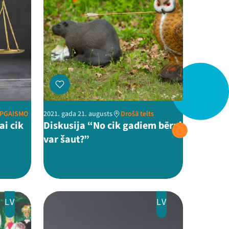
APGAISMO
2021. gada 21. augusts
Drošā telts
ai cik
Diskusija “No cik gadiem bērni
var šaut?”
LV
LV