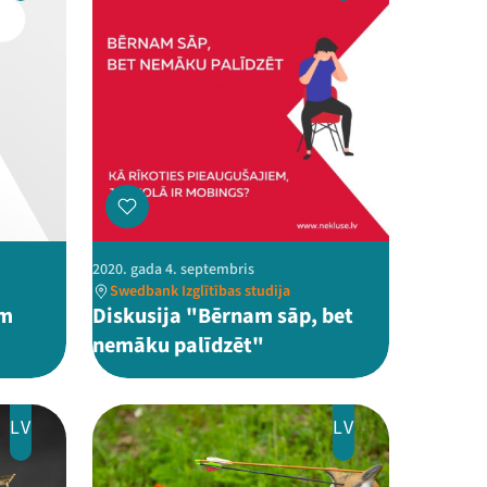
2020. gada 4. septembris
Swedbank Izglītības studija
am
Diskusija "Bērnam sāp, bet
nemāku palīdzēt"
LV
LV