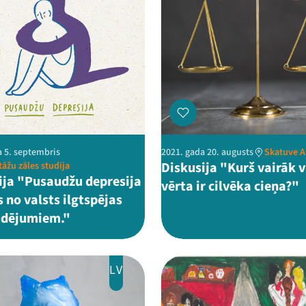
a 5. septembris
2021. gada 20. augusts
Skatuve 
Diskusija "Kurš vairāk v
tāžu zāles studija
ija "Pusaudžu depresija
vērta ir cilvēka cieņa?"
 no valsts ilgtspējas
udējumiem."
LV