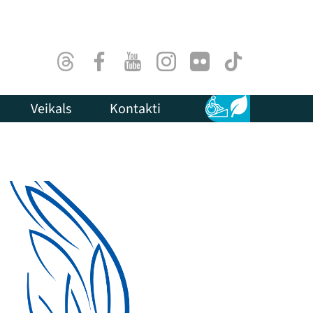
Threads
Facebook
Youtube
Instagram
Flick
TikTok
Veikals
Kontakti
Pieejamība
Ilgtspēja