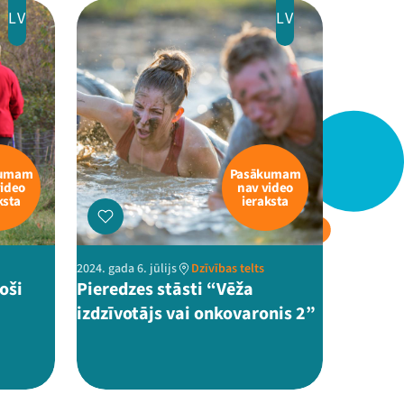
LV
LV
kumam
Pasākumam
video
nav video
ksta
ieraksta
2024. gada 6. jūlijs
Dzīvības telts
oši
Pieredzes stāsti “Vēža
izdzīvotājs vai onkovaronis 2”