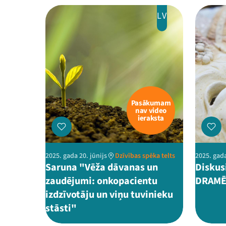
LV
Pasākumam
nav video
ieraksta
2025. gada 20. jūnijs
Dzīvības spēka telts
2025. gada
Saruna "Vēža dāvanas un
Diskus
zaudējumi: onkopacientu
DRAMĒ
izdzīvotāju un viņu tuvinieku
stāsti"