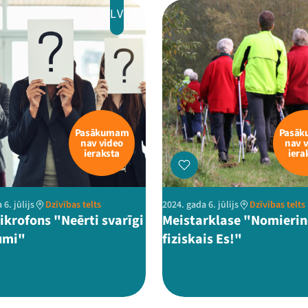
LV
Pasākumam
Pasā
nav video
nav 
ieraksta
iera
 6. jūlijs
Dzīvības telts
2024. gada 6. jūlijs
Dzīvības telts
ikrofons "Neērti svarīgi
Meistarklase "Nomierin
umi"
fiziskais Es!"