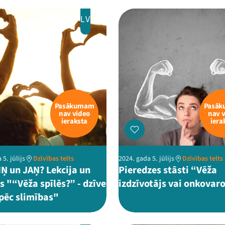
LV
Pasākumam
Pasā
nav video
nav 
ieraksta
iera
 5. jūlijs
Dzīvības telts
2024. gada 5. jūlijs
Dzīvības telts
IŅ un JAŅ? Lekcija un
Pieredzes stāsti “Vēža
s "“Vēža spīlēs?” - dzīve
izdzīvotājs vai onkovar
pēc slimības"