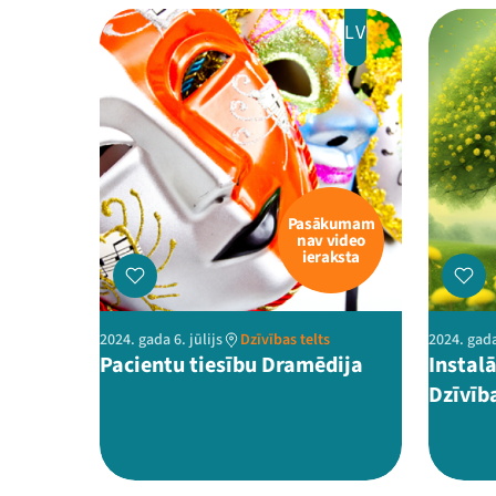
LV
Pasākumam
nav video
ieraksta
2024. gada 6. jūlijs
Dzīvības telts
2024. gada
Pacientu tiesību Dramēdija
Instal
Dzīvīb