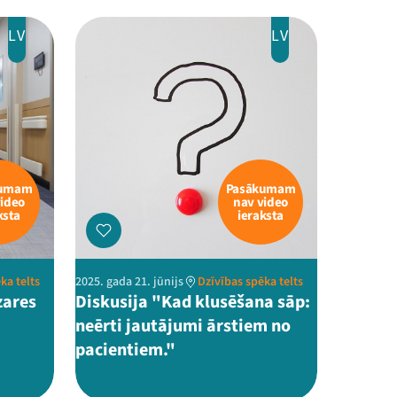
LV
LV
kumam
Pasākumam
video
nav video
ksta
ieraksta
ka telts
2025. gada 21. jūnijs
Dzīvības spēka telts
zares
Diskusija "Kad klusēšana sāp:
neērti jautājumi ārstiem no
pacientiem."