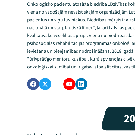
Onkoloģisko pacientu atbalsta biedrība „Dzīvības koks
viena no vadošajām nevalstiskajām organizācijām Lat
pacientus un viņu tuviniekus. Biedrības mērķis ir aizs
nacionālā un starptautiskā līmenī, lai arī Latvijas pa
kvalitatīvāku veselības aprūpi. Viena no biedrības dar
psihosociālās rehabilitācijas programmas onkoloģija
ieviešana un pieejamības nodrošināšana. 2018. gadā 
"Brīvprātīgo mentoru kustība", kurā apvienojas cilvēki
onkoloģiskai slimībai un ir gatavi atbalstīt citus, kas 
2