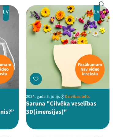
LV
LV
kumam
Pasākumam
video
nav video
ksta
ieraksta
2024. gada 5. jūlijs
Dzīvības telts
Saruna "Cilvēka veselības
onis?”
3D(imensijas)"