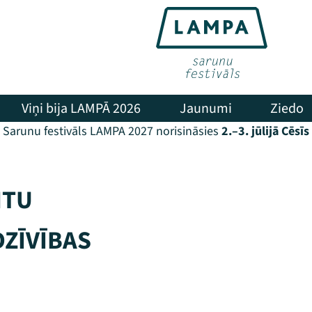
Viņi bija LAMPĀ 2026
Jaunumi
Ziedo
Sarunu festivāls LAMPA 2027 norisināsies
2.–3. jūlijā Cēsīs
NTU
DZĪVĪBAS