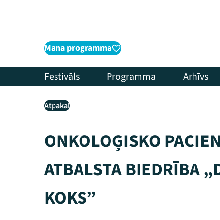
Mana programma
Festivāls
Programma
Arhīvs
Atpakaļ
ONKOLOĢISKO PACIE
ATBALSTA BIEDRĪBA „
KOKS”