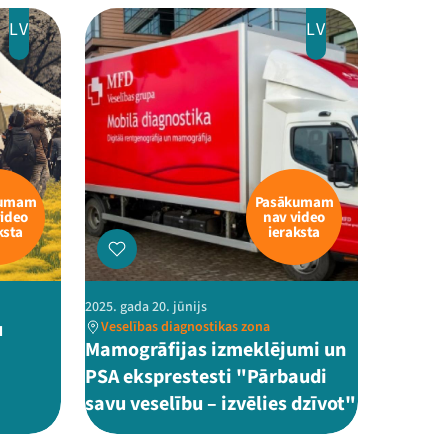
LV
LV
kumam
Pasākumam
video
nav video
ksta
ieraksta
2025. gada 20. jūnijs
u
Veselības diagnostikas zona
Mamogrāfijas izmeklējumi un
PSA eksprestesti "Pārbaudi
savu veselību – izvēlies dzīvot"