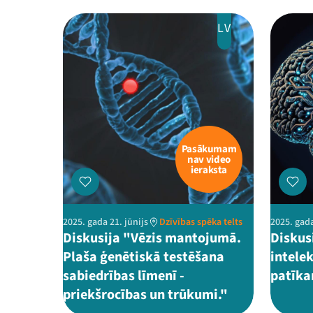
LV
Pasākumam
nav video
ieraksta
2025. gada 21. jūnijs
Dzīvības spēka telts
2025. gada
Diskusija "Vēzis mantojumā.
Diskus
Plaša ģenētiskā testēšana
intelek
sabiedrības līmenī -
patīka
priekšrocības un trūkumi."