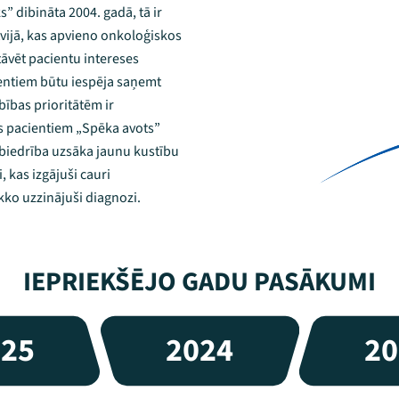
” dibināta 2004. gadā, tā ir
vijā, kas apvieno onkoloģiskos
tāvēt pacientu intereses
cientiem būtu iespēja saņemt
bības prioritātēm ir
s pacientiem „Spēka avots”
biedrība uzsāka jaunu kustību
, kas izgājuši cauri
tikko uzzinājuši diagnozi.
IEPRIEKŠĒJO GADU PASĀKUMI
025
2024
20