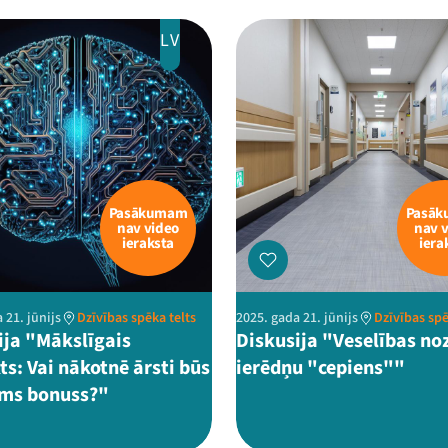
LV
Pasākumam
Pasā
nav video
nav 
ieraksta
iera
 21. jūnijs
Dzīvības spēka telts
2025. gada 21. jūnijs
Dzīvības spē
ija "Mākslīgais
Diskusija "Veselības no
ts: Vai nākotnē ārsti būs
ierēdņu "cepiens""
ms bonuss?"