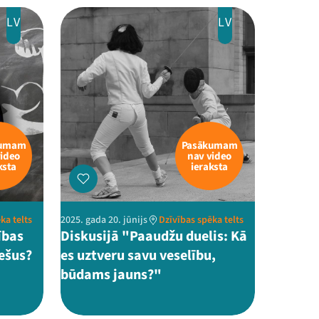
LV
LV
kumam
Pasākumam
video
nav video
ksta
ieraksta
ka telts
2025. gada 20. jūnijs
Dzīvības spēka telts
ības
Diskusijā "Paaudžu duelis: Kā
iešus?
es uztveru savu veselību,
būdams jauns?"