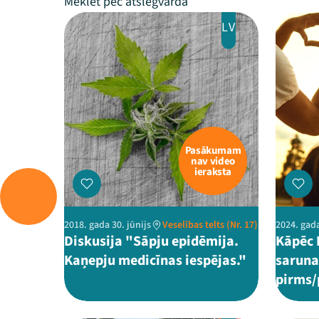
LV
Pasākumam
nav video
ieraksta
2018. gada 30. jūnijs
Veselības telts (Nr. 17)
2024. gada
Diskusija "Sāpju epidēmija.
Kāpēc 
Kaņepju medicīnas iespējas."
saruna
pirms/