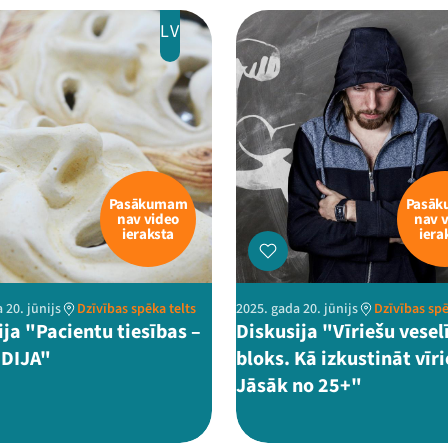
LV
Pasākumam
Pasā
nav video
nav 
ieraksta
iera
 20. jūnijs
Dzīvības spēka telts
2025. gada 20. jūnijs
Dzīvības spē
ija "Pacientu tiesības –
Diskusija "Vīriešu vesel
DIJA"
bloks. Kā izkustināt vīr
Jāsāk no 25+"