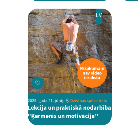
LV
Pasākumam
nav video
ieraksta
2025. gada 21. jūnijs
Dzīvības spēka telts
Lekcija un praktiskā nodarbība
"Ķermenis un motivācija"