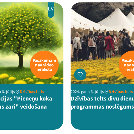
LV
Pasākumam
Pasā
nav video
nav 
ieraksta
iera
 6. jūlijs
Dzīvības telts
2024. gada 6. jūlijs
Dzīvības telts
ācijas "Pieneņu koka
Dzīvības telts divu dien
as zari" veidošana
programmas noslēgums