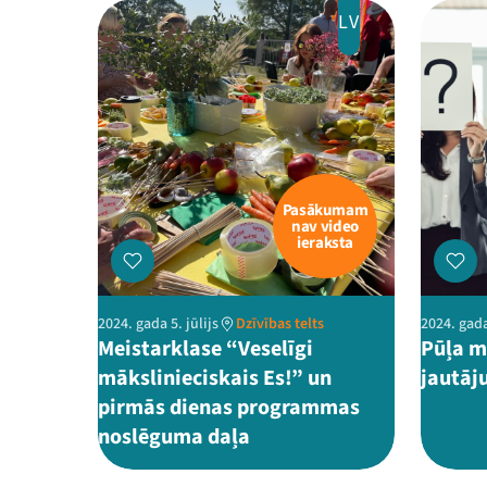
LV
Pasākumam
nav video
ieraksta
2024. gada 5. jūlijs
Dzīvības telts
2024. gada
Meistarklase “Veselīgi
Pūļa m
mākslinieciskais Es!” un
jautāj
pirmās dienas programmas
noslēguma daļa