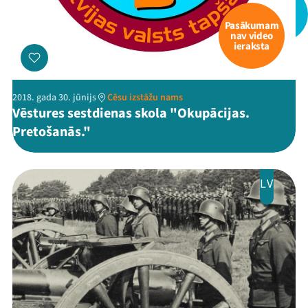
Pasākumam
Mana programma
nav video
ieraksta
Festivāls
2018. gada 30. jūnijs
Cēsu izstāžu nams
Programma
Vēstures sestdienas skola "Okupācijas.
Pretošanās."
Arhīvs
Viņi bija LAMPĀ 2026
LV
Jaunumi
Ziedo
Veikals
Kontakti