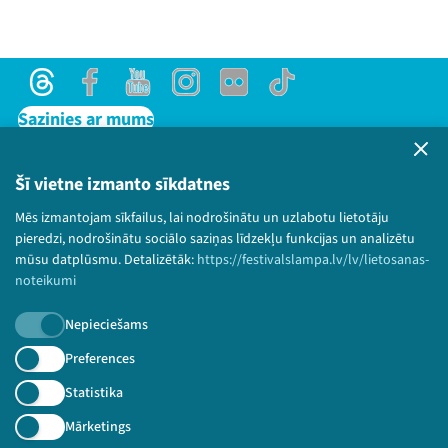
Threads
Facebook
Youtube
Instagram
Flick
TikTok
Sazinies ar mums
Privātuma politika
Lietošanas noteikumi un sīkdatņu politika
Šī vietne izmanto sīkdatnes
Bērnu aizsardzības politika
Mēs izmantojam sīkfailus, lai nodrošinātu un uzlabotu lietotāju
© 2026 Sarunu festivāls LAMPA Visas tiesības
pieredzi, nodrošinātu sociālo saziņas līdzekļu funkcijas un analizētu
paturētas.
mūsu datplūsmu. Detalizētāk:
https://festivalslampa.lv/lv/lietosanas-
noteikumi
Nepieciešams
Piesakies jaunumiem!
Preferences
Statistika
Nepalaid garām aktuālāko informāciju!
Mārketings