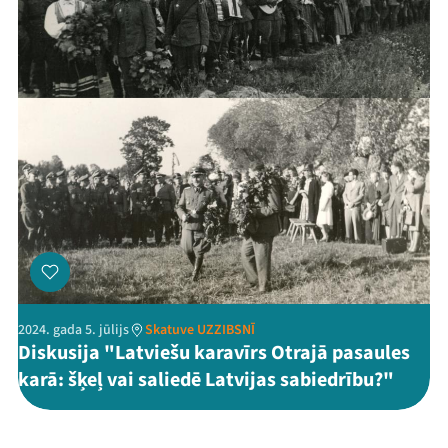
2024. gada 5. jūlijs
Skatuve UZZIBSNĪ
Diskusija "Latviešu karavīrs Otrajā pasaules
karā: šķeļ vai saliedē Latvijas sabiedrību?"