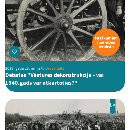
Pasākumam
nav video
ieraksta
Threads
Facebook
Youtube
X
Instagram
Flick
TikTok
2019. gada 28. jūnijs
Drošā telts
Debates "Vēstures dekonstrukcija - vai
1940.gads var atkārtoties?"
LV