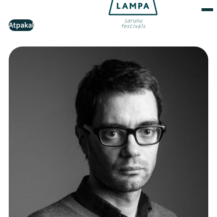
Atpakaļ