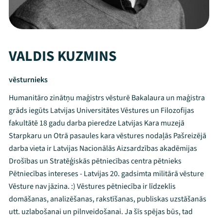
VALDIS KUZMINS
vēsturnieks
Humanitāro zinātņu maģistrs vēsturē Bakalaura un maģistra
grāds iegūts Latvijas Universitātes Vēstures un Filozofijas
fakultātē 18 gadu darba pieredze Latvijas Kara muzejā
Starpkaru un Otrā pasaules kara vēstures nodaļās Pašreizējā
darba vieta ir Latvijas Nacionālās Aizsardzības akadēmijas
Drošības un Stratēģiskās pētniecības centra pētnieks
Pētniecības intereses - Latvijas 20. gadsimta militārā vēsture
Vēsture nav jāzina. :) Vēstures pētniecība ir līdzeklis
domāšanas, analizēšanas, rakstīšanas, publiskas uzstāšanās
utt. uzlabošanai un pilnveidošanai. Ja šīs spējas būs, tad