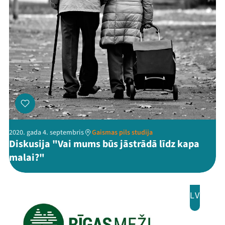
Kontakti
Threads
Facebook
Youtube
X
Instagram
Flick
TikTok
2020. gada 4. septembris
Gaismas pils studija
Diskusija "Vai mums būs jāstrādā līdz kapa
malai?"
LV