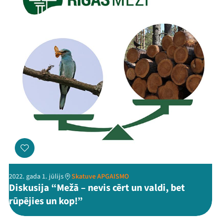
2022. gada 1. jūlijs
Skatuve APGAISMO
Diskusija “Mežā – nevis cērt un valdi, bet
rūpējies un kop!”