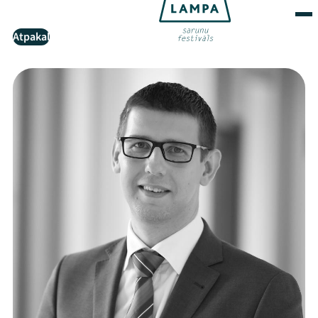
Atpakaļ