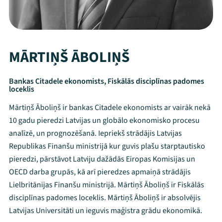
MĀRTIŅŠ ĀBOLIŅŠ
Bankas Citadele ekonomists, Fiskālās disciplīnas padomes
loceklis
Mārtiņš Āboliņš ir bankas Citadele ekonomists ar vairāk nekā
10 gadu pieredzi Latvijas un globālo ekonomisko procesu
analīzē, un prognozēšanā. Iepriekš strādājis Latvijas
Republikas Finanšu ministrijā kur guvis plašu starptautisko
pieredzi, pārstāvot Latviju dažādās Eiropas Komisijas un
OECD darba grupās, kā arī pieredzes apmaiņā strādājis
Lielbritānijas Finanšu ministrijā. Mārtiņš Āboliņš ir Fiskālās
disciplīnas padomes loceklis. Mārtiņš Āboliņš ir absolvējis
Latvijas Universitāti un ieguvis maģistra grādu ekonomikā.