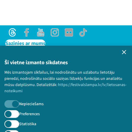
Threads
Facebook
Youtube
Instagram
Flick
TikTok
Sazinies ar mums
Privātuma politika
Lietošanas noteikumi un sīkdatņu politika
Šī vietne izmanto sīkdatnes
Bērnu aizsardzības politika
Mēs izmantojam sīkfailus, lai nodrošinātu un uzlabotu lietotāju
© 2026 Sarunu festivāls LAMPA Visas tiesības
pieredzi, nodrošinātu sociālo saziņas līdzekļu funkcijas un analizētu
paturētas.
mūsu datplūsmu. Detalizētāk:
https://festivalslampa.lv/lv/lietosanas-
noteikumi
Nepieciešams
Piesakies jaunumiem!
Preferences
Statistika
Nepalaid garām aktuālāko informāciju!