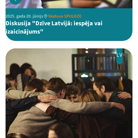
2025. gada 20. jūnijs
Skatuve SPULDZE
Diskusija "Dzīve Latvijā: iespēja vai
izaicinājums"
Threads
Facebook
Youtube
X
Instagram
Flick
TikTok
LV