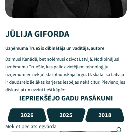
JŪLIJA GIFORDA
Uzņēmuma TrueSix dibinātāja un vadītāja, autore
Dzimusi Kanādā, bet nolēmusi dzīvot Latvijā. Nodibinājusi
uzņēmumu TrueSix, kas palīdz vietējiem tehnoloģiju
uzņēmumiem iekļūt starptautiskajā tirgū. Uzskata, ka Latvijā
ir daudzreiz lielākas karjeras iespējas nekā citur. Pievienojies
diskusijai un uzzini tieši kāpēc.
IEPRIEKŠĒJO GADU PASĀKUMI
2026
2025
2018