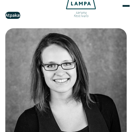
Atpakaļ