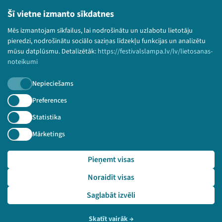
Lietošanas noteikumi un sīkdatņu politika
Šī vietne izmanto sīkdatnes
Bērnu aizsardzības politika
Mēs izmantojam sīkfailus, lai nodrošinātu un uzlabotu lietotāju
© 2026 Sarunu festivāls LAMPA Visas tiesības
pieredzi, nodrošinātu sociālo saziņas līdzekļu funkcijas un analizētu
paturētas.
mūsu datplūsmu. Detalizētāk:
https://festivalslampa.lv/lv/lietosanas-
noteikumi
Nepieciešams
Piesakies jaunumiem!
Preferences
Statistika
Nepalaid garām aktuālāko informāciju!
Mārketings
Pieņemt visas
Pieteikties
Noraidīt visas
🔗 https://festivalslampa.lv/lv/dalibnieki/1781
Saglabāt izvēli
Skatīt vairāk
→