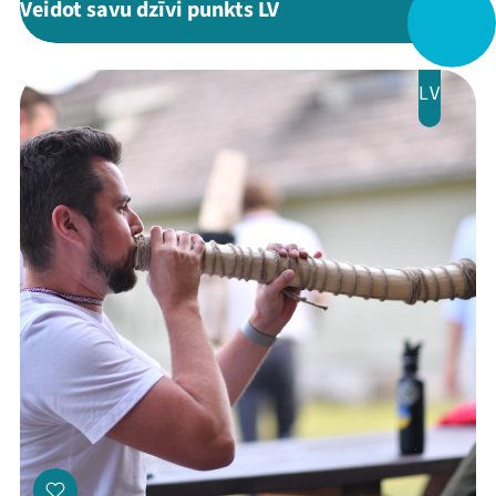
Veidot savu dzīvi punkts LV
Festivāls
Programma
LV
Arhīvs
Viņi bija LAMPĀ 2026
Jaunumi
Ziedo
Veikals
Kontakti