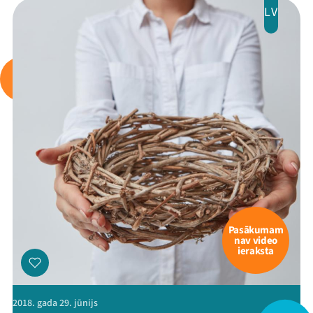
LV
Pasākumam
nav video
ieraksta
Mana programma
2018. gada 29. jūnijs