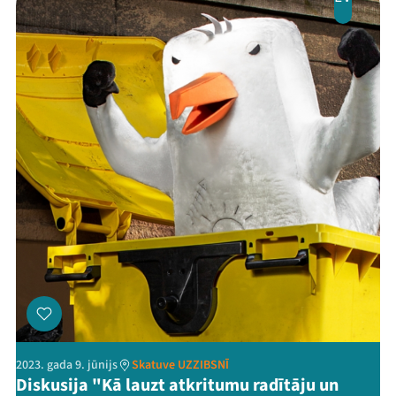
2023. gada 9. jūnijs
Skatuve UZZIBSNĪ
Diskusija "Kā lauzt atkritumu radītāju un