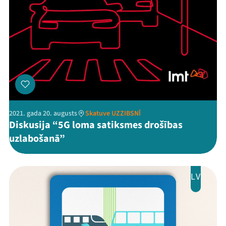
Mana programma
2021. gada 20. augusts
Skatuve UZZIBSNĪ
Festivāls
Diskusija “5G loma satiksmes drošības
uzlabošanā”
Programma
Arhīvs
LV
Viņi bija LAMPĀ 2026
Jaunumi