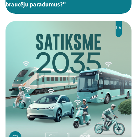
braucēju paradumus?"
LV