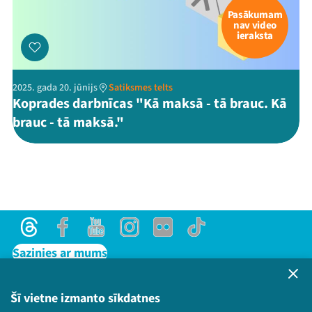
Pasākumam
nav video
ieraksta
2025. gada 20. jūnijs
Satiksmes telts
Koprades darbnīcas "Kā maksā - tā brauc. Kā
brauc - tā maksā."
Threads
Facebook
Youtube
Instagram
Flick
TikTok
Sazinies ar mums
Privātuma politika
Lietošanas noteikumi un sīkdatņu politika
Šī vietne izmanto sīkdatnes