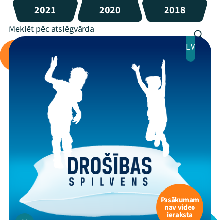
2021
2020
2018
LV
Pasākumam
nav video
ieraksta