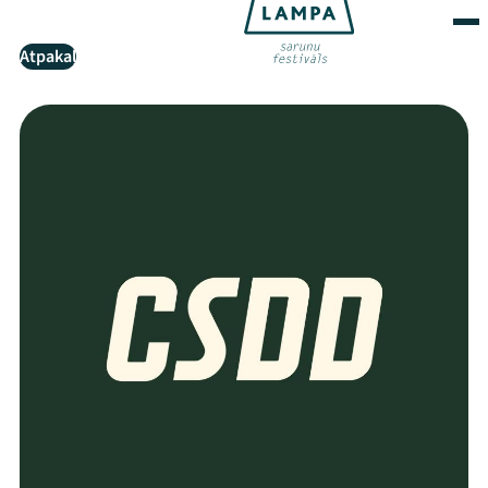
Atpakaļ