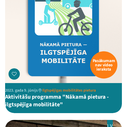
Ziedo
Veikals
Kontakti
Pasākumam
nav video
ieraksta
2023. gada 9. jūnijs
Ilgtspējīgas mobilitātes pietura
Threads
Facebook
Youtube
X
Instagram
Flick
TikTok
Aktivitāšu programma "Nākamā pietura -
ilgtspējīga mobilitāte"
LV