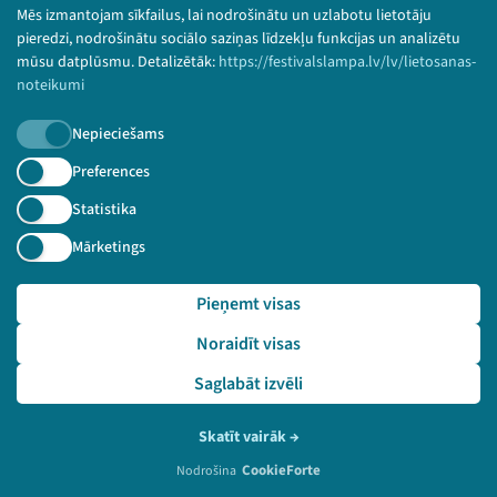
Bērnu aizsardzības politika
Mēs izmantojam sīkfailus, lai nodrošinātu un uzlabotu lietotāju
© 2026 Sarunu festivāls LAMPA Visas tiesības
pieredzi, nodrošinātu sociālo saziņas līdzekļu funkcijas un analizētu
paturētas.
mūsu datplūsmu. Detalizētāk:
https://festivalslampa.lv/lv/lietosanas-
noteikumi
Nepieciešams
Piesakies jaunumiem!
Preferences
Statistika
Nepalaid garām aktuālāko informāciju!
Mārketings
Pieņemt visas
Pieteikties
Noraidīt visas
🔗 https://festivalslampa.lv/lv/dalibnieki/1271
Saglabāt izvēli
Skatīt vairāk
→
CookieForte
Nodrošina