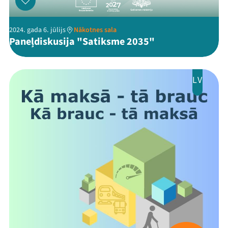
2024. gada 6. jūlijs
Nākotnes sala
Paneļdiskusija "Satiksme 2035"
LV