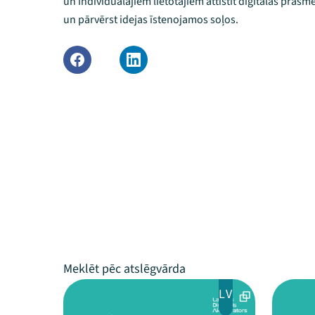
un individuālajiem lietotājiem attīstīt digitālās prasm
un pārvērst idejas īstenojamos soļos.
LV