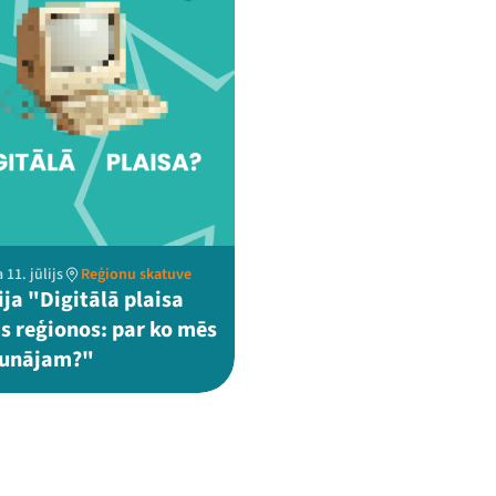
 11. jūlijs
Reģionu skatuve
ija "Digitālā plaisa
as reģionos: par ko mēs
runājam?"