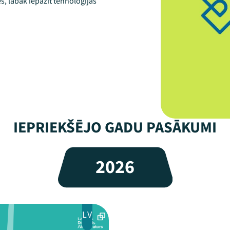
es, labāk iepazīt tehnoloģijas
IEPRIEKŠĒJO GADU PASĀKUMI
2026
LV