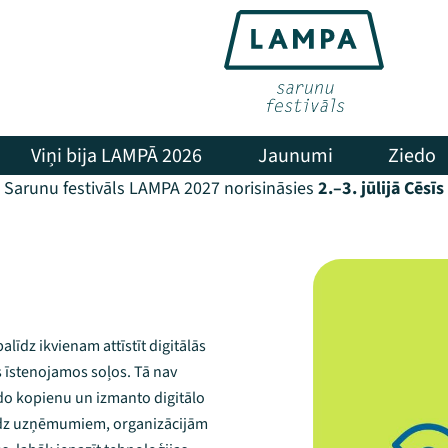
Viņi bija LAMPĀ 2026
Jaunumi
Ziedo
Sarunu festivāls LAMPA 2027 norisināsies
2.–3. jūlijā Cēsīs
alīdz ikvienam attīstīt digitālās
s īstenojamos soļos. Tā nav
eido kopienu un izmanto digitālo
alīdz uzņēmumiem, organizācijām