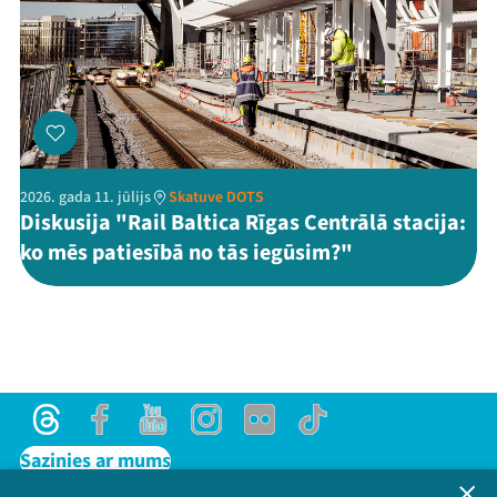
2026. gada 11. jūlijs
Skatuve DOTS
Diskusija "Rail Baltica Rīgas Centrālā stacija:
ko mēs patiesībā no tās iegūsim?"
Threads
Facebook
Youtube
Instagram
Flick
TikTok
Sazinies ar mums
Privātuma politika