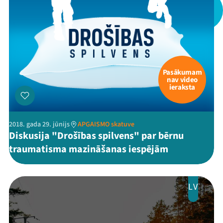
Pasākumam
nav video
ieraksta
2018. gada 29. jūnijs
APGAISMO skatuve
Diskusija "Drošības spilvens" par bērnu
traumatisma mazināšanas iespējām
LV