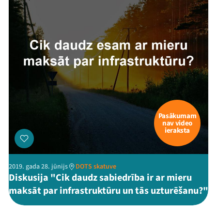
Mana programma
Pasākumam
nav video
Festivāls
ieraksta
Programma
2019. gada 28. jūnijs
DOTS skatuve
Arhīvs
Diskusija "Cik daudz sabiedrība ir ar mieru
maksāt par infrastruktūru un tās uzturēšanu?"
Viņi bija LAMPĀ 2026
Jaunumi