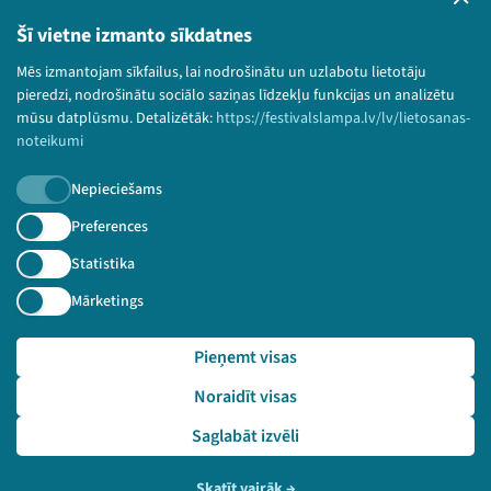
Lietošanas noteikumi un sīkdatņu politika
Šī vietne izmanto sīkdatnes
Bērnu aizsardzības politika
Mēs izmantojam sīkfailus, lai nodrošinātu un uzlabotu lietotāju
© 2026 Sarunu festivāls LAMPA Visas tiesības
pieredzi, nodrošinātu sociālo saziņas līdzekļu funkcijas un analizētu
paturētas.
mūsu datplūsmu. Detalizētāk:
https://festivalslampa.lv/lv/lietosanas-
noteikumi
Nepieciešams
Piesakies jaunumiem!
Preferences
Statistika
Nepalaid garām aktuālāko informāciju!
Mārketings
Pieņemt visas
Pieteikties
Noraidīt visas
🔗 https://festivalslampa.lv/lv/dalibnieki/1269
Saglabāt izvēli
Skatīt vairāk
→