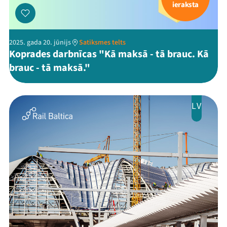
ieraksta
2025. gada 20. jūnijs
Satiksmes telts
Koprades darbnīcas "Kā maksā - tā brauc. Kā
brauc - tā maksā."
LV