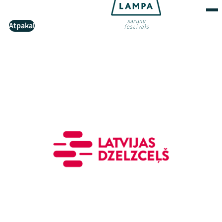
Atpakaļ