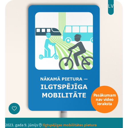
LV
Ziedo
Veikals
Kontakti
Pasākumam
nav video
Threads
Facebook
Youtube
X
Instagram
Flick
TikTok
ieraksta
2023. gada 9. jūnijs
Ilgtspējīgas mobilitātes pietura