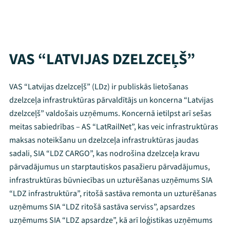
VAS “LATVIJAS DZELZCEĻŠ”
VAS “Latvijas dzelzceļš” (LDz) ir publiskās lietošanas
dzelzceļa infrastruktūras pārvaldītājs un koncerna “Latvijas
dzelzceļš” valdošais uzņēmums. Koncernā ietilpst arī sešas
meitas sabiedrības – AS “LatRailNet”, kas veic infrastruktūras
maksas noteikšanu un dzelzceļa infrastruktūras jaudas
sadali, SIA “LDZ CARGO”, kas nodrošina dzelzceļa kravu
pārvadājumus un starptautiskos pasažieru pārvadājumus,
infrastruktūras būvniecības un uzturēšanas uzņēmums SIA
“LDZ infrastruktūra”, ritošā sastāva remonta un uzturēšanas
uzņēmums SIA “LDZ ritošā sastāva serviss”, apsardzes
uzņēmums SIA “LDZ apsardze”, kā arī loģistikas uzņēmums